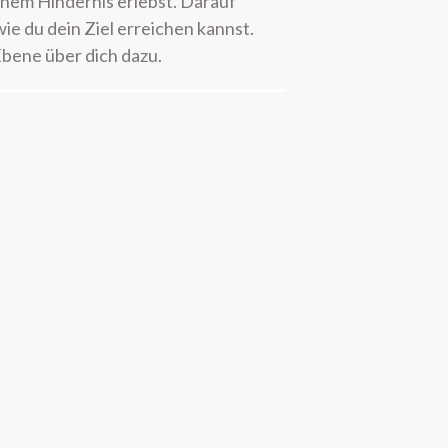
inem Hindernis erlebst. Darauf
ie du dein Ziel erreichen kannst.
Neu hier? Starte mit diesen
Ebene über dich dazu.
Podcastfolgen
304 – Zusammen zum
Höhepunkt kommen
303 – Warum Erwartungen beim
Sex so viel kaputt machen
302 – 11 Dinge, die alle über
den Orgasmus wissen sollten
301 – Ich glaube, wir sind viel zu
hart mit uns
August 2026