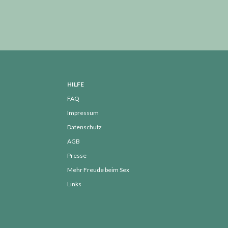
März 2022
Februar 2022
Januar 2022
Dezember 2021
November 2021
Oktober 2021
HILFE
August 2021
FAQ
Juli 2021
Impressum
Juni 2021
Datenschutz
AGB
Mai 2021
Presse
April 2021
Mehr Freude beim Sex
März 2021
Links
Februar 2021
Januar 2021
Dezember 2020