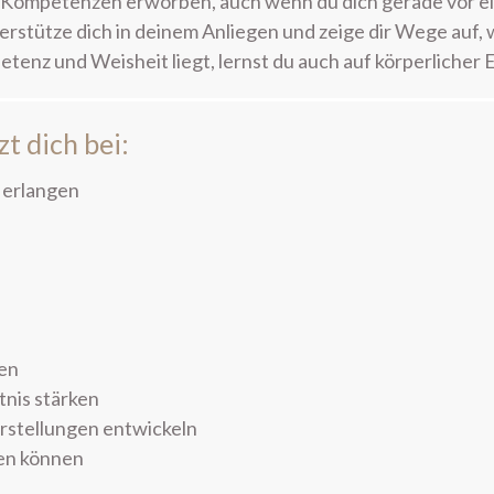
le Kompetenzen erworben, auch wenn du dich gerade vor e
erstütze dich in deinem Anliegen und zeige dir Wege auf, w
tenz und Weisheit liegt, lernst du auch auf körperlicher 
t dich bei:
 erlangen
ten
nis stärken
rstellungen entwickeln
ken können