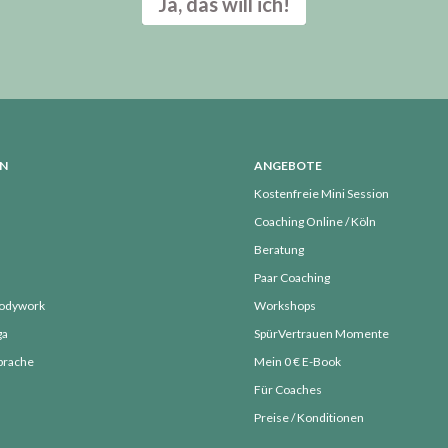
Ja, das will ich!
ON
ANGEBOTE
Kostenfreie Mini Session
Coaching Online / Köln
Beratung
Paar Coaching
Bodywork
Workshops
ga
SpürVertrauen Momente
Sprache
Mein 0 € E-Book
Für Coaches
Preise / Konditionen