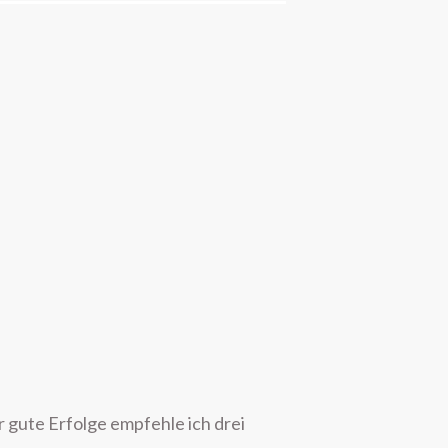
Juli 2026
Juni 2026
Mai 2026
April 2026
März 2026
Februar 2026
Januar 2026
Dezember 2025
November 2025
Oktober 2025
September 2025
August 2025
Juli 2025
Juni 2025
Mai 2025
r gute Erfolge empfehle ich drei
April 2025