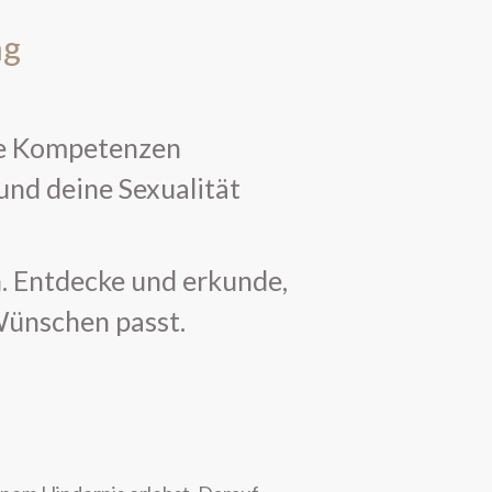
Edging erleben
Paar Begegnung
ng
1:1 Begleitung
Übersicht
Proven Expert
ie Kompetenzen
Weitere Kundenstimmen
 und deine Sexualität
Konditionen
Über mich
n. Entdecke und erkunde,
Wünschen passt.
Dein Bereich