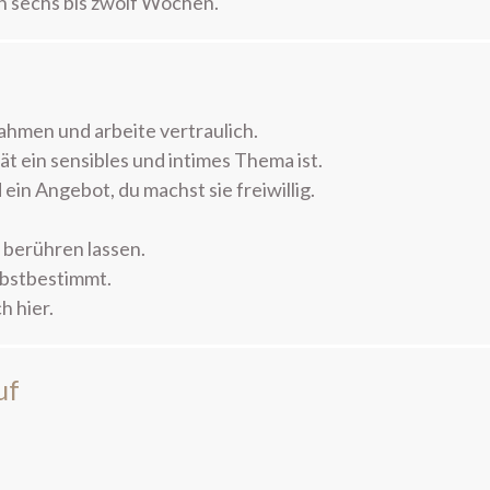
n sechs bis zwölf Wochen.
ahmen und arbeite vertraulich.
ät ein sensibles und intimes Thema ist.
ein Angebot, du machst sie freiwillig.
 berühren lassen.
lbstbestimmt.
ch
hier
.
uf