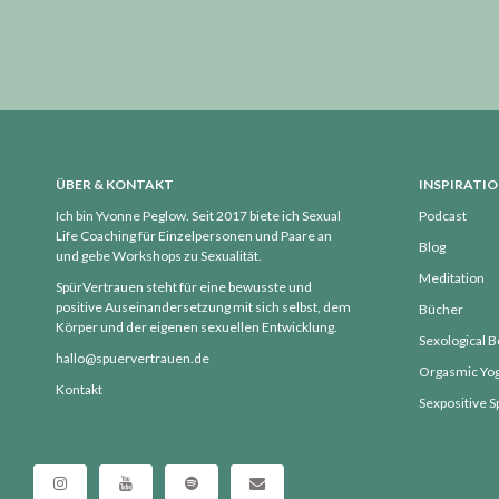
ÜBER & KONTAKT
INSPIRATI
Ich bin Yvonne Peglow. Seit 2017 biete ich Sexual
Podcast
Life Coaching für Einzelpersonen und Paare an
Blog
und gebe Workshops zu Sexualität.
Meditation
SpürVertrauen steht für eine bewusste und
positive Auseinandersetzung mit sich selbst, dem
Bücher
Körper und der eigenen sexuellen Entwicklung.
Sexological 
hallo@spuervertrauen.de
Orgasmic Yo
Kontakt
Sexpositive 