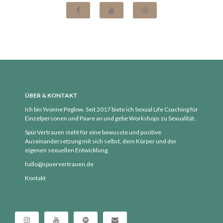
ÜBER & KONTAKT
Ich bin Yvonne Peglow. Seit 2017 biete ich Sexual Life Coaching für
Einzelpersonen und Paare an und gebe Workshops zu Sexualität.
SpürVertrauen steht für eine bewusste und positive
Auseinandersetzung mit sich selbst, dem Körper und der
eigenen sexuellen Entwicklung.
hallo@spuervertrauen.de
Kontakt