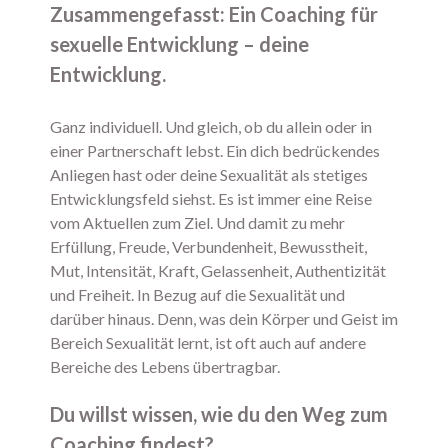
Oktober 2018
Zusammengefasst: Ein Coaching für
September 2018
sexuelle Entwicklung – deine
August 2018
Entwicklung.
Juli 2018
Juni 2018
Ganz individuell. Und gleich, ob du allein oder in
einer Partnerschaft lebst. Ein dich bedrückendes
Mai 2018
Anliegen hast oder deine Sexualität als stetiges
April 2018
Entwicklungsfeld siehst. Es ist immer eine Reise
März 2018
vom Aktuellen zum Ziel. Und damit zu mehr
Februar 2018
Erfüllung, Freude, Verbundenheit, Bewusstheit,
Mut, Intensität, Kraft, Gelassenheit, Authentizität
Januar 2018
und Freiheit. In Bezug auf die Sexualität und
Dezember 2017
darüber hinaus. Denn, was dein Körper und Geist im
November 2017
Bereich Sexualität lernt, ist oft auch auf andere
Oktober 2017
Bereiche des Lebens übertragbar.
September 2017
Du willst wissen, wie du den Weg zum
August 2017
Coaching findest?