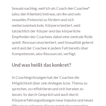
Sexualcoaching, weil ich als Coach den Coachee*
(also den Klienten) betreue, um ihn und sein
sexuelles Potenzial zu fördern und sich
weiterzuentwickeln. Körperorientiert, weil
tatsächlich der Körper und das körperliche
August 2026
Empfinden des Coachees dabei eine zentrale Rolle
Juli 2026
spielt. Ressourcenorientiert, weil Sexualität gelernt
Juni 2026
wird und der Coachee in jedem Fall bereits über
Mai 2026
Kompetenzen, also Ressourcen, verfügt.
April 2026
Und was heißt das konkret?
März 2026
Februar 2026
In Coachingsitzungen hat der Coachee die
Januar 2026
Möglichkeit über sein Anliegen bzw. Thema zu
Dezember 2025
sprechen, zu reflektieren und sich beraten zu
lassen. So durch Gespräch und auch durch
November 2025
Körpererfahrungsübungen neue Impulse und neues
Oktober 2025
Wissen zu erlangen. Neues meint deswegen hier