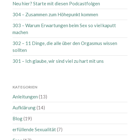
Neu hier? Starte mit diesen Podcastfolgen
304 – Zusammen zum Höhepunkt kommen
303 – Warum Erwartungen beim Sex so viel kaputt
machen
302 – 11 Dinge, die alle über den Orgasmus wissen
sollten
301 – Ich glaube, wir sind viel zu hart mit uns
KATEGORIEN
Anleitungen
(13)
Aufklärung
(14)
Blog
(19)
erfüllende Sexualität
(7)