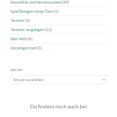
Sexualität und Nervensystem
(19)
SpürÜbungen Deep Dive
(1)
Termine
(3)
Termine vergangen
(12)
über mich
(6)
Uncategorized
(3)
ARCHIV
Du findest mich auch bei