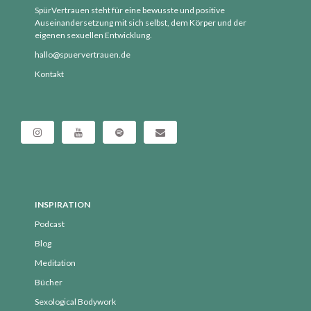
September 2019
SpürVertrauen steht für eine bewusste und positive
Auseinandersetzung mit sich selbst, dem Körper und der
August 2019
eigenen sexuellen Entwicklung.
Juli 2019
hallo@spuervertrauen.de
Juni 2019
Kontakt
Mai 2019
April 2019
März 2019
Februar 2019
Januar 2019
Dezember 2018
INSPIRATION
November 2018
Podcast
Oktober 2018
Blog
September 2018
Meditation
August 2018
Bücher
Juli 2018
Sexological Bodywork