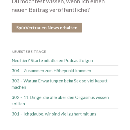
Du möchtest wissen, wenn ich einen
Mai 2025
neuen Beitrag veröffentliche?
April 2025
März 2025
SpürVertrauen News erhalten
Februar 2025
Januar 2025
Dezember 2024
NEUESTE BEITRÄGE
September 2024
Neu hier? Starte mit diesen Podcastfolgen
August 2024
304 – Zusammen zum Höhepunkt kommen
Juli 2024
Juni 2024
303 – Warum Erwartungen beim Sex so viel kaputt
machen
Mai 2024
April 2024
302 – 11 Dinge, die alle über den Orgasmus wissen
sollten
März 2024
Februar 2024
301 – Ich glaube, wir sind viel zu hart mit uns
Januar 2024