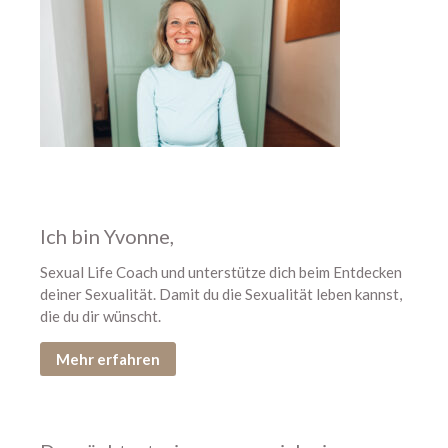
August 2026
Juli 2026
Juni 2026
Mai 2026
April 2026
März 2026
Februar 2026
Januar 2026
Ich bin Yvonne,
Dezember 2025
Sexual Life Coach und unterstütze dich beim Entdecken
November 2025
deiner Sexualität. Damit du die Sexualität leben kannst,
Oktober 2025
die du dir wünscht.
September 2025
Mehr erfahren
August 2025
Juli 2025
Juni 2025