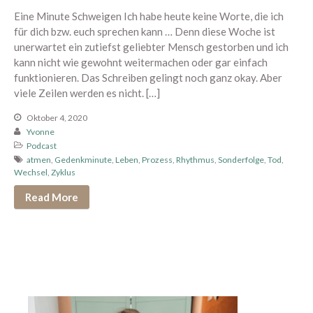
Eine Minute Schweigen Ich habe heute keine Worte, die ich
für dich bzw. euch sprechen kann … Denn diese Woche ist
unerwartet ein zutiefst geliebter Mensch gestorben und ich
Neu hier? Starte mit diesen
kann nicht wie gewohnt weitermachen oder gar einfach
Podcastfolgen
funktionieren. Das Schreiben gelingt noch ganz okay. Aber
viele Zeilen werden es nicht. […]
304 – Zusammen zum
Höhepunkt kommen
Oktober 4, 2020
303 – Warum Erwartungen beim
Yvonne
Sex so viel kaputt machen
Podcast
atmen
,
Gedenkminute
,
Leben
,
Prozess
,
Rhythmus
,
Sonderfolge
,
Tod
,
302 – 11 Dinge, die alle über
Wechsel
,
Zyklus
den Orgasmus wissen sollten
Read More
301 – Ich glaube, wir sind viel zu
hart mit uns