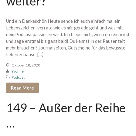
weiter?
Berührung spüren
Edging erleben
Und ein Dankeschön Heute sende ich euch einfach mal ein
Paar Begegnung
Lebenszeichen, verrate wie es mir gerade geht und was mit
1:1 Begleitung
dem Podcast passieren wird. Ich freue mich, wenn du reinhörst
Übersicht
und sage erstmal bis ganz bald! Du kannst in der Pausenzeit
mehr brauchen? Journalseiten, Gutscheine für das bewusste
Proven Expert
Leben zuhause, […]
Weitere Kundenstimmen
Oktober 18, 2020
Konditionen
Yvonne
Über mich
Podcast
Read More
Dein Bereich
149 – Außer der Reihe
…