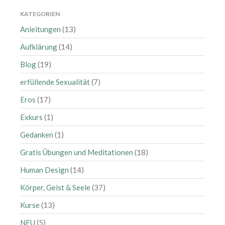
November 2023
KATEGORIEN
Oktober 2023
Anleitungen
(13)
August 2023
Juli 2023
Aufklärung
(14)
Juni 2023
Blog
(19)
Mai 2023
erfüllende Sexualität
(7)
April 2023
Eros
(17)
März 2023
Exkurs
(1)
Februar 2023
Januar 2023
Gedanken
(1)
Dezember 2022
Gratis Übungen und Meditationen
(18)
Oktober 2022
Human Design
(14)
September 2022
Körper, Geist & Seele
(37)
Juli 2022
Kurse
(13)
Juni 2022
NEU
(5)
Mai 2022