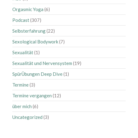
April 2022
Orgasmic Yoga
(6)
März 2022
Podcast
(307)
Februar 2022
Selbsterfahrung
(22)
Januar 2022
Sexological Bodywork
(7)
Dezember 2021
Sexualität
(1)
November 2021
Oktober 2021
Sexualität und Nervensystem
(19)
August 2021
SpürÜbungen Deep Dive
(1)
Juli 2021
Termine
(3)
Juni 2021
Termine vergangen
(12)
Mai 2021
über mich
(6)
April 2021
März 2021
Uncategorized
(3)
Februar 2021
Januar 2021