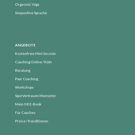
Juni 2018
Orgasmic Yoga
Mai 2018
Sexpositive Sprache
April 2018
März 2018
Februar 2018
ANGEBOTE
Januar 2018
Kostenfreie Mini Session
Dezember 2017
Coaching Online / Köln
November 2017
Beratung
Oktober 2017
Paar Coaching
September 2017
Workshops
August 2017
SpürVertrauen Momente
Juli 2017
Mein 0 € E-Book
Juni 2017
Für Coaches
Mai 2017
Preise / Konditionen
April 2017
März 2017