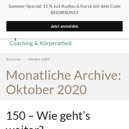
Sommer-Special: 15 % auf Audios & Kurse mit dem Code
BEIDIRSEIN15
Yvonne Peglow Sexual Life
SpürVertrauen
Coaching
Kostenfreie Angebote
Sex. Blockaden finden
Startseite
/
Oktober 2020
Inner Flow Audio
Monatliche Archive:
Solo*Sex Impulse
Human Design & Sex
Oktober 2020
Mini Sexleben Test
Vorgespräch
Podcast
150 – Wie geht’s
Audios & Kurse
Arrival Einstieg