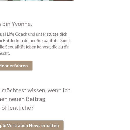
Paar Begegnung
1:1 Begleitung
h bin Yvonne,
Übersicht
Proven Expert
ual Life Coach und unterstütze dich
m Entdecken deiner Sexualität. Damit
Weitere Kundenstimmen
die Sexualität leben kannst, die du dir
Konditionen
scht.
Über mich
ehr erfahren
Dein Bereich
 möchtest wissen, wenn ich
nen neuen Beitrag
röffentliche?
pürVertrauen News erhalten