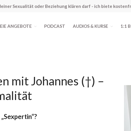
einer Sexualität oder Beziehung klären darf - ich biete kosten
EIE ANGEBOTE
PODCAST
AUDIOS & KURSE
1:1 
ching
n mit Johannes (†) –
alität
 „Sexpertin“?