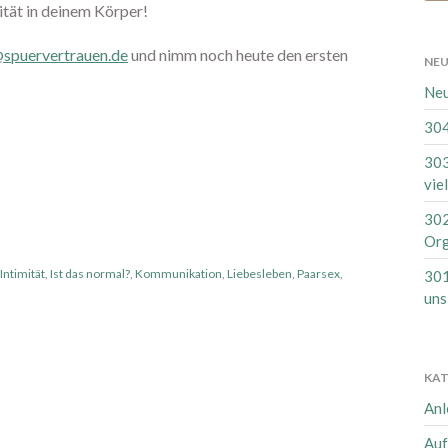
ität in deinem Körper!
@spuervertrauen.de
und nimm noch heute den ersten
NEU
Neu
304
303
vie
302
Org
Intimität
,
Ist das normal?
,
Kommunikation
,
Liebesleben
,
Paarsex
,
301
uns
KAT
Anl
Auf