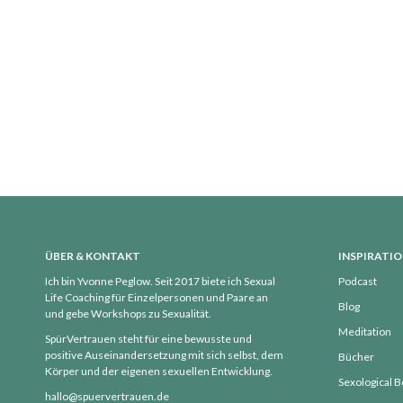
ÜBER & KONTAKT
INSPIRATI
Ich bin Yvonne Peglow. Seit 2017 biete ich Sexual
Podcast
Life Coaching für Einzelpersonen und Paare an
Blog
und gebe Workshops zu Sexualität.
Meditation
SpürVertrauen steht für eine bewusste und
positive Auseinandersetzung mit sich selbst, dem
Bücher
Körper und der eigenen sexuellen Entwicklung.
Sexological 
hallo@spuervertrauen.de