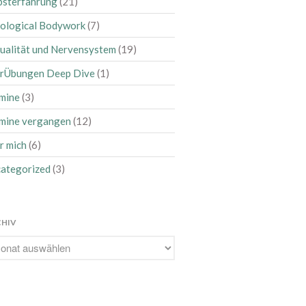
bsterfahrung
(21)
März 2025
ological Bodywork
(7)
Februar 2025
ualität und Nervensystem
(19)
Januar 2025
rÜbungen Deep Dive
(1)
Dezember 2024
September 2024
mine
(3)
August 2024
mine vergangen
(12)
Juli 2024
r mich
(6)
Juni 2024
ategorized
(3)
Mai 2024
April 2024
März 2024
HIV
Februar 2024
Januar 2024
November 2023
Oktober 2023