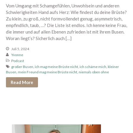
Berührung spüren
Vom Umgang mit Schamgefühlen, Unwohlsein und anderen
Edging erleben
Schwierigkeiten Hand aufs Herz: Wie findest du deine Brüste?
Paar Begegnung
Zu klein, zu groß, nicht formvollendet genug, asymmetrisch,
empfindlich, taub, …? Die Liste ist endlos. Ich kenne keine Frau,
1:1 Begleitung
die immer und auf allen Ebenen zufrieden ist mit ihrem Busen.
Übersicht
Woran liegt’s? Sicherlich auch […]
Proven Expert
Juli 5, 2024
Weitere Kundenstimmen
Yvonne
Podcast
Konditionen
großer Busen
,
ich mag meine Brüste nicht
,
ich schäme mich
,
kleiner
Über mich
Busen
,
mein Freund mag meine Brüste nicht
,
niemals oben ohne
Read More
Dein Bereich