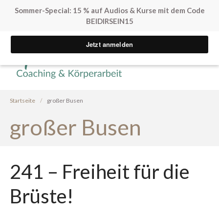
Sommer-Special: 15 % auf Audios & Kurse mit dem Code
BEIDIRSEIN15
Yvonne Peglow Sexual Life
SpürVertrauen
Coaching
Kostenfreie Angebote
Sex. Blockaden finden
Startseite
/
großer Busen
Inner Flow Audio
großer Busen
Solo*Sex Impulse
Human Design & Sex
Mini Sexleben Test
Vorgespräch
241 – Freiheit für die
Podcast
Brüste!
Audios & Kurse
Arrival Einstieg