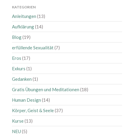
KATEGORIEN
April 2025
Anleitungen
(13)
März 2025
Februar 2025
Aufklärung
(14)
Januar 2025
Blog
(19)
Dezember 2024
erfüllende Sexualität
(7)
September 2024
Eros
(17)
August 2024
Exkurs
(1)
Juli 2024
Juni 2024
Gedanken
(1)
Mai 2024
Gratis Übungen und Meditationen
(18)
April 2024
Human Design
(14)
März 2024
Körper, Geist & Seele
(37)
Februar 2024
Kurse
(13)
Januar 2024
NEU
(5)
November 2023