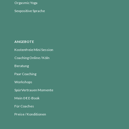
September 2019
Orgasmic Yoga
August 2019
Sexpositive Sprache
Juli 2019
Juni 2019
Mai 2019
ANGEBOTE
April 2019
Kostenfreie Mini Session
März 2019
Coaching Online / Köln
Februar 2019
Beratung
Januar 2019
Paar Coaching
Dezember 2018
Workshops
November 2018
SpürVertrauen Momente
Oktober 2018
Mein 0 € E-Book
September 2018
Für Coaches
August 2018
Preise / Konditionen
Juli 2018
Juni 2018