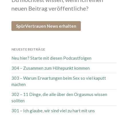
August 2026
neuen Beitrag veröffentliche?
Juli 2026
Juni 2026
SpürVertrauen News erhalten
Mai 2026
April 2026
März 2026
NEUESTE BEITRÄGE
Februar 2026
Neu hier? Starte mit diesen Podcastfolgen
Januar 2026
304 – Zusammen zum Höhepunkt kommen
Dezember 2025
November 2025
303 – Warum Erwartungen beim Sex so viel kaputt
machen
Oktober 2025
September 2025
302 – 11 Dinge, die alle über den Orgasmus wissen
sollten
August 2025
Juli 2025
301 – Ich glaube, wir sind viel zu hart mit uns
Juni 2025
Mai 2025