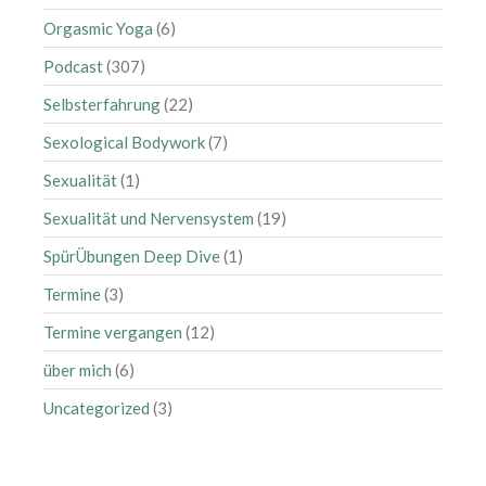
Oktober 2023
Orgasmic Yoga
(6)
August 2023
Podcast
(307)
Juli 2023
Selbsterfahrung
(22)
Juni 2023
Sexological Bodywork
(7)
Mai 2023
Sexualität
(1)
April 2023
März 2023
Sexualität und Nervensystem
(19)
Februar 2023
SpürÜbungen Deep Dive
(1)
Januar 2023
Termine
(3)
Dezember 2022
Termine vergangen
(12)
Oktober 2022
über mich
(6)
September 2022
Juli 2022
Uncategorized
(3)
Juni 2022
Mai 2022