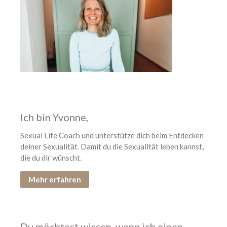
Neu hier? Starte mit diesen
Podcastfolgen
304 – Zusammen zum
Höhepunkt kommen
303 – Warum Erwartungen beim
Sex so viel kaputt machen
302 – 11 Dinge, die alle über
Ich bin Yvonne,
den Orgasmus wissen sollten
Sexual Life Coach und unterstütze dich beim Entdecken
301 – Ich glaube, wir sind viel zu
deiner Sexualität. Damit du die Sexualität leben kannst,
hart mit uns
die du dir wünscht.
Mehr erfahren
Du möchtest wissen, wenn ich einen