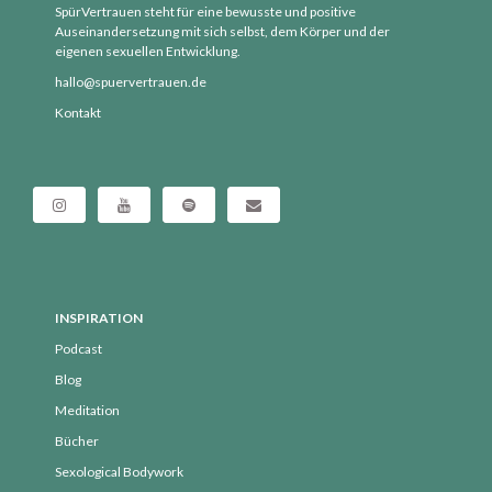
Dezember 2020
SpürVertrauen steht für eine bewusste und positive
Auseinandersetzung mit sich selbst, dem Körper und der
November 2020
eigenen sexuellen Entwicklung.
Oktober 2020
hallo@spuervertrauen.de
September 2020
Kontakt
August 2020
Juli 2020
Juni 2020
Mai 2020
April 2020
März 2020
INSPIRATION
Februar 2020
Podcast
Januar 2020
Blog
Dezember 2019
Meditation
November 2019
Bücher
Oktober 2019
Sexological Bodywork