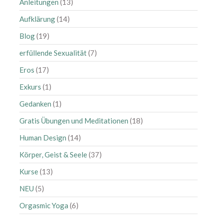
Anleitungen
(13)
April 2025
Aufklärung
(14)
März 2025
Blog
(19)
Februar 2025
erfüllende Sexualität
(7)
Januar 2025
Dezember 2024
Eros
(17)
September 2024
Exkurs
(1)
August 2024
Gedanken
(1)
Juli 2024
Gratis Übungen und Meditationen
(18)
Juni 2024
Human Design
(14)
Mai 2024
Körper, Geist & Seele
(37)
April 2024
März 2024
Kurse
(13)
Februar 2024
NEU
(5)
Januar 2024
Orgasmic Yoga
(6)
November 2023