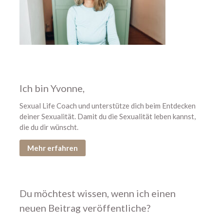
Neu hier? Starte mit diesen
Podcastfolgen
304 – Zusammen zum
Höhepunkt kommen
303 – Warum Erwartungen beim
Ich bin Yvonne,
Sex so viel kaputt machen
Sexual Life Coach und unterstütze dich beim Entdecken
302 – 11 Dinge, die alle über
deiner Sexualität. Damit du die Sexualität leben kannst,
den Orgasmus wissen sollten
die du dir wünscht.
301 – Ich glaube, wir sind viel zu
hart mit uns
Mehr erfahren
Du möchtest wissen, wenn ich einen
neuen Beitrag veröffentliche?