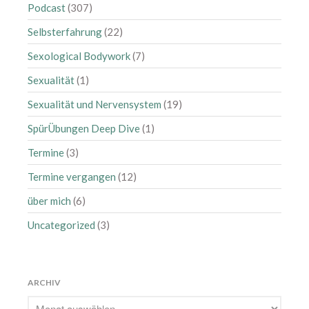
Podcast
(307)
Oktober 2023
Selbsterfahrung
(22)
August 2023
Juli 2023
Sexological Bodywork
(7)
Juni 2023
Sexualität
(1)
Mai 2023
Sexualität und Nervensystem
(19)
April 2023
SpürÜbungen Deep Dive
(1)
März 2023
Termine
(3)
Februar 2023
Januar 2023
Termine vergangen
(12)
Dezember 2022
über mich
(6)
Oktober 2022
Uncategorized
(3)
September 2022
Juli 2022
Juni 2022
ARCHIV
Mai 2022