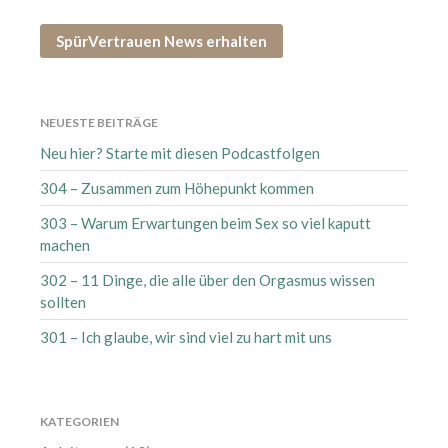
August 2026
Juli 2026
SpürVertrauen News erhalten
Juni 2026
Mai 2026
April 2026
NEUESTE BEITRÄGE
März 2026
Neu hier? Starte mit diesen Podcastfolgen
Februar 2026
304 – Zusammen zum Höhepunkt kommen
Januar 2026
303 – Warum Erwartungen beim Sex so viel kaputt
Dezember 2025
machen
November 2025
302 – 11 Dinge, die alle über den Orgasmus wissen
Oktober 2025
sollten
September 2025
301 – Ich glaube, wir sind viel zu hart mit uns
August 2025
Juli 2025
Juni 2025
KATEGORIEN
Mai 2025