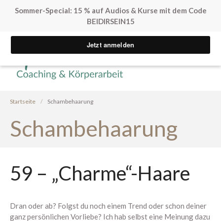
Sommer-Special: 15 % auf Audios & Kurse mit dem Code
BEIDIRSEIN15
Yvonne Peglow Sexual Life
SpürVertrauen
Coaching
Kostenfreie Angebote
Sex. Blockaden finden
Startseite
/
Schambehaarung
Inner Flow Audio
Schambehaarung
Solo*Sex Impulse
Human Design & Sex
Mini Sexleben Test
Vorgespräch
59 – „Charme“-Haare
Podcast
Audios & Kurse
Dran oder ab? Folgst du noch einem Trend oder schon deiner
Arrival Einstieg
ganz persönlichen Vorliebe? Ich hab selbst eine Meinung dazu
Berührung spüren