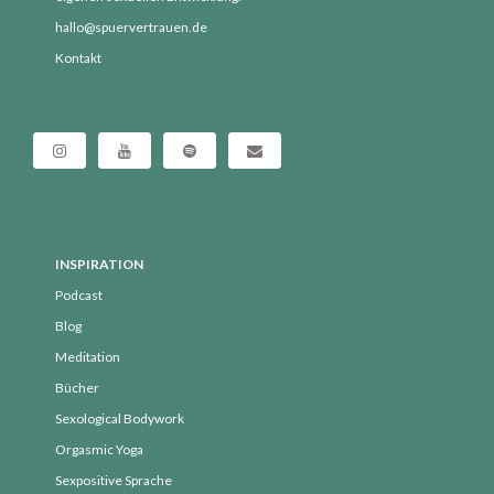
Dezember 2020
hallo@spuervertrauen.de
November 2020
Kontakt
Oktober 2020
September 2020
August 2020
Juli 2020
Juni 2020
Mai 2020
INSPIRATION
April 2020
Podcast
März 2020
Blog
Februar 2020
Meditation
Januar 2020
Bücher
Dezember 2019
Sexological Bodywork
November 2019
Orgasmic Yoga
Oktober 2019
Sexpositive Sprache
September 2019