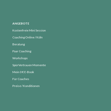
August 2019
Juli 2019
Juni 2019
ANGEBOTE
Mai 2019
Kostenfreie Mini Session
April 2019
Coaching Online / Köln
März 2019
Beratung
Februar 2019
Paar Coaching
Workshops
Januar 2019
SpürVertrauen Momente
Dezember 2018
Mein 0 € E-Book
November 2018
Für Coaches
Oktober 2018
Preise / Konditionen
September 2018
August 2018
Juli 2018
Juni 2018