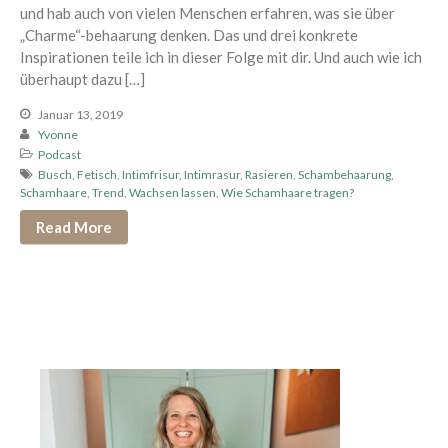
und hab auch von vielen Menschen erfahren, was sie über
Edging erleben
„Charme“-behaarung denken. Das und drei konkrete
Inspirationen teile ich in dieser Folge mit dir. Und auch wie ich
Paar Begegnung
überhaupt dazu […]
1:1 Begleitung
Januar 13, 2019
Übersicht
Yvonne
Proven Expert
Podcast
Busch
,
Fetisch
,
Intimfrisur
,
Intimrasur
,
Rasieren
,
Schambehaarung
,
Weitere Kundenstimmen
Schamhaare
,
Trend
,
Wachsen lassen
,
Wie Schamhaare tragen?
Konditionen
Read More
Über mich
Dein Bereich