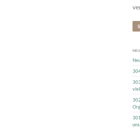
ve
S
NEU
Neu
304
303
vie
302
Org
301
uns