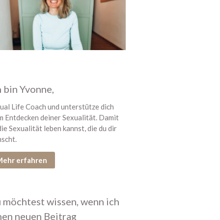
Paar Begegnung
1:1 Begleitung
Übersicht
Proven Expert
Weitere Kundenstimmen
Konditionen
h bin Yvonne,
Über mich
ual Life Coach und unterstütze dich
m Entdecken deiner Sexualität. Damit
die Sexualität leben kannst, die du dir
scht.
Dein Bereich
ehr erfahren
 möchtest wissen, wenn ich
nen neuen Beitrag