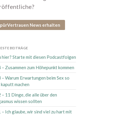
röffentliche?
Neu hier? Starte mit diesen
Podcastfolgen
pürVertrauen News erhalten
304 – Zusammen zum
Höhepunkt kommen
303 – Warum Erwartungen beim
Sex so viel kaputt machen
ESTE BEITRÄGE
302 – 11 Dinge, die alle über
 hier? Starte mit diesen Podcastfolgen
den Orgasmus wissen sollten
 – Zusammen zum Höhepunkt kommen
301 – Ich glaube, wir sind viel zu
hart mit uns
 – Warum Erwartungen beim Sex so
l kaputt machen
 – 11 Dinge, die alle über den
asmus wissen sollten
 – Ich glaube, wir sind viel zu hart mit
August 2026
Juli 2026