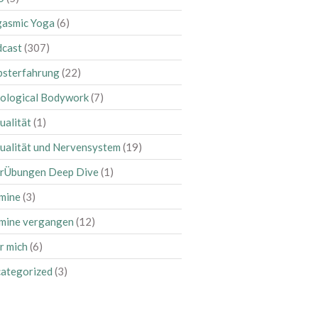
März 2025
asmic Yoga
(6)
Februar 2025
cast
(307)
Januar 2025
bsterfahrung
(22)
Dezember 2024
ological Bodywork
(7)
September 2024
August 2024
ualität
(1)
Juli 2024
ualität und Nervensystem
(19)
Juni 2024
rÜbungen Deep Dive
(1)
Mai 2024
mine
(3)
April 2024
mine vergangen
(12)
März 2024
Februar 2024
r mich
(6)
Januar 2024
ategorized
(3)
November 2023
Oktober 2023