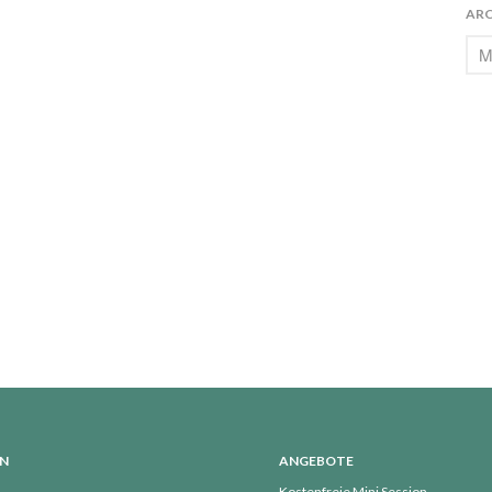
ARC
ON
ANGEBOTE
Kostenfreie Mini Session