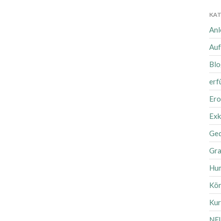
KAT
Anl
Auf
Blo
erf
Ero
Exk
Ge
Gra
Hu
Kör
Kur
NE