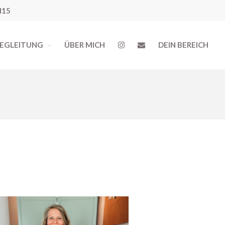
N15
BEGLEITUNG
ÜBER MICH
DEIN BEREICH
Kostenfreie Angebote
Sex. Blockaden finden
Inner Flow Audio
Solo*Sex Impulse
Human Design & Sex
Mini Sexleben Test
Vorgespräch
Podcast
Audios & Kurse
Arrival Einstieg
Berührung spüren
Edging erleben