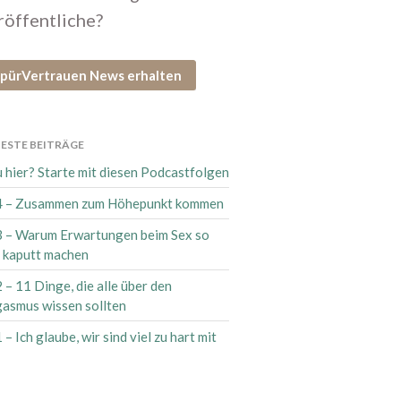
röffentliche?
Neu hier? Starte mit diesen
Podcastfolgen
pürVertrauen News erhalten
304 – Zusammen zum
Höhepunkt kommen
303 – Warum Erwartungen beim
Sex so viel kaputt machen
ESTE BEITRÄGE
302 – 11 Dinge, die alle über
 hier? Starte mit diesen Podcastfolgen
den Orgasmus wissen sollten
 – Zusammen zum Höhepunkt kommen
301 – Ich glaube, wir sind viel zu
hart mit uns
 – Warum Erwartungen beim Sex so
l kaputt machen
 – 11 Dinge, die alle über den
asmus wissen sollten
 – Ich glaube, wir sind viel zu hart mit
August 2026
Juli 2026