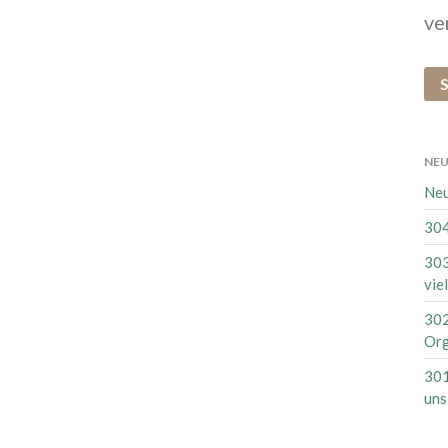
ve
S
NEU
Neu
304
303
vie
302
Org
301
uns