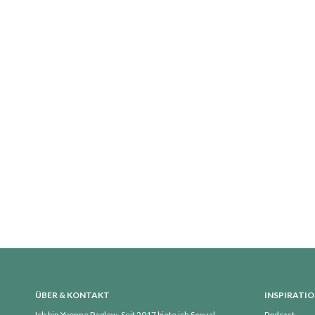
ÜBER & KONTAKT
INSPIRATI
Ich bin Yvonne Peglow. Seit 2017 biete ich Sexual
Podcast