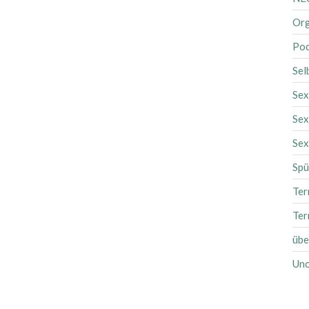
Org
Pod
Sel
Sex
Sex
Sex
Spü
Ter
Ter
übe
Unc