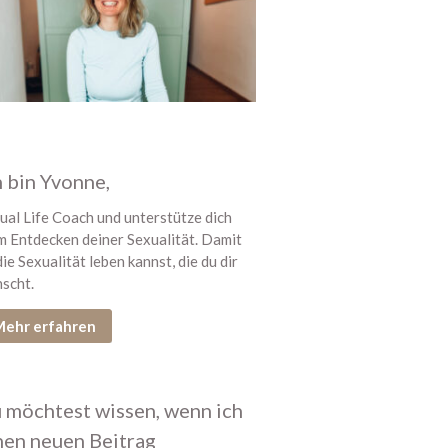
Paar Begegnung
1:1 Begleitung
Übersicht
Proven Expert
Weitere Kundenstimmen
Konditionen
h bin Yvonne,
Über mich
ual Life Coach und unterstütze dich
m Entdecken deiner Sexualität. Damit
die Sexualität leben kannst, die du dir
scht.
Dein Bereich
ehr erfahren
 möchtest wissen, wenn ich
nen neuen Beitrag