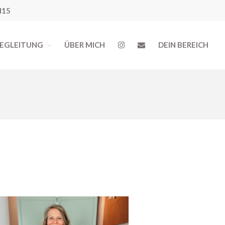
N15
BEGLEITUNG
ÜBER MICH
DEIN BEREICH
Kostenfreie Angebote
Sex. Blockaden finden
Inner Flow Audio
Solo*Sex Impulse
Human Design & Sex
Mini Sexleben Test
Vorgespräch
Podcast
Audios & Kurse
Arrival Einstieg
Berührung spüren
Edging erleben