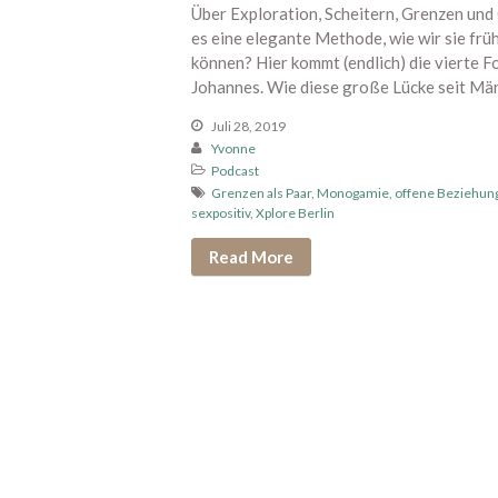
Über Exploration, Scheitern, Grenzen und
es eine elegante Methode, wie wir sie fr
können? Hier kommt (endlich) die vierte 
Johannes. Wie diese große Lücke seit Mä
Juli 28, 2019
Yvonne
Podcast
Grenzen als Paar
,
Monogamie
,
offene Beziehun
sexpositiv
,
Xplore Berlin
Read More