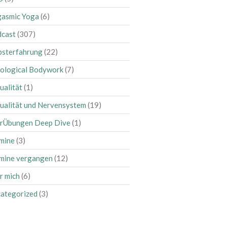
März 2025
asmic Yoga
(6)
Februar 2025
cast
(307)
Januar 2025
bsterfahrung
(22)
Dezember 2024
ological Bodywork
(7)
September 2024
August 2024
ualität
(1)
Juli 2024
ualität und Nervensystem
(19)
Juni 2024
rÜbungen Deep Dive
(1)
Mai 2024
mine
(3)
April 2024
mine vergangen
(12)
März 2024
Februar 2024
r mich
(6)
Januar 2024
ategorized
(3)
November 2023
Oktober 2023