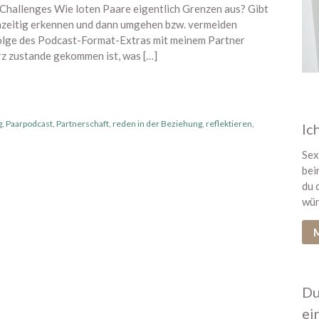
 Challenges Wie loten Paare eigentlich Grenzen aus? Gibt
ühzeitig erkennen und dann umgehen bzw. vermeiden
Folge des Podcast-Format-Extras mit meinem Partner
rz zustande gekommen ist, was […]
g
,
Paarpodcast
,
Partnerschaft
,
reden in der Beziehung
,
reflektieren
,
Ic
Sex
bei
du 
wün
M
Du
ei