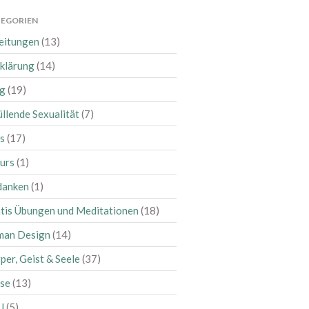
Juni 2026
EGORIEN
Mai 2026
eitungen
(13)
April 2026
klärung
(14)
März 2026
g
(19)
Februar 2026
üllende Sexualität
(7)
Januar 2026
s
(17)
Dezember 2025
November 2025
urs
(1)
Oktober 2025
danken
(1)
September 2025
tis Übungen und Meditationen
(18)
August 2025
man Design
(14)
Juli 2025
per, Geist & Seele
(37)
Juni 2025
se
(13)
Mai 2025
April 2025
U
(5)