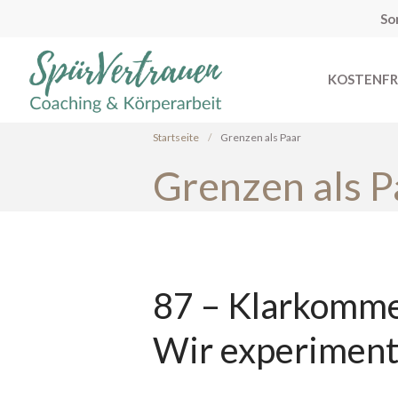
So
KOSTENFR
Yvonne Peglow Sexual Life Coa
SpürVertrauen
Startseite
/
Grenzen als Paar
Grenzen als P
87 – Klarkomme
Wir experiment