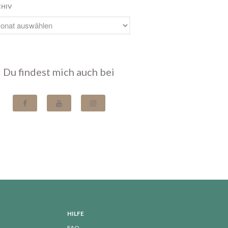
HIV
August 2023
Juli 2023
Juni 2023
Mai 2023
April 2023
Du findest mich auch bei
März 2023
Februar 2023
Januar 2023
Dezember 2022
Oktober 2022
September 2022
Juli 2022
Juni 2022
Mai 2022
HILFE
April 2022
FAQ