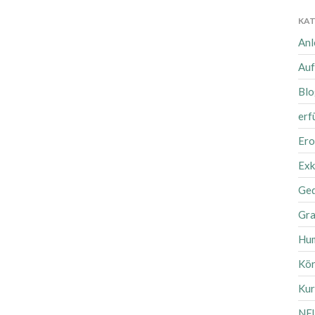
KAT
Anl
Auf
Blo
erf
Ero
Exk
Ge
Gra
Hu
Kör
Kur
NE