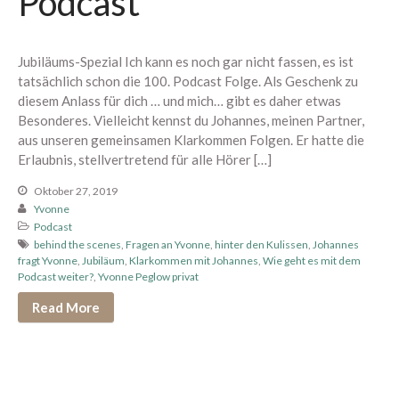
Podcast
Berührung spüren
Edging erleben
Paar Begegnung
Jubiläums-Spezial Ich kann es noch gar nicht fassen, es ist
tatsächlich schon die 100. Podcast Folge. Als Geschenk zu
1:1 Begleitung
diesem Anlass für dich … und mich… gibt es daher etwas
Übersicht
Besonderes. Vielleicht kennst du Johannes, meinen Partner,
Proven Expert
aus unseren gemeinsamen Klarkommen Folgen. Er hatte die
Erlaubnis, stellvertretend für alle Hörer […]
Weitere Kundenstimmen
Konditionen
Oktober 27, 2019
Yvonne
Über mich
Podcast
behind the scenes
,
Fragen an Yvonne
,
hinter den Kulissen
,
Johannes
fragt Yvonne
,
Jubiläum
,
Klarkommen mit Johannes
,
Wie geht es mit dem
Podcast weiter?
,
Yvonne Peglow privat
Dein Bereich
Read More