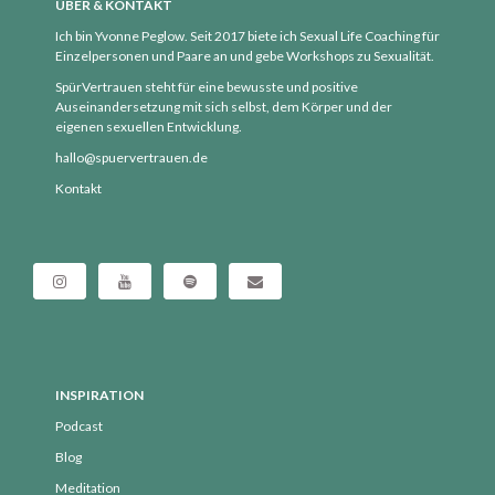
ÜBER & KONTAKT
Dezember 2020
Ich bin Yvonne Peglow. Seit 2017 biete ich Sexual Life Coaching für
November 2020
Einzelpersonen und Paare an und gebe Workshops zu Sexualität.
Oktober 2020
SpürVertrauen steht für eine bewusste und positive
Auseinandersetzung mit sich selbst, dem Körper und der
September 2020
eigenen sexuellen Entwicklung.
August 2020
hallo@spuervertrauen.de
Juli 2020
Kontakt
Juni 2020
Mai 2020
April 2020
März 2020
Februar 2020
Januar 2020
INSPIRATION
Dezember 2019
Podcast
November 2019
Blog
Oktober 2019
Meditation