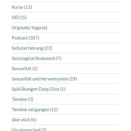
Oktober 2023
Kurse
(13)
August 2023
NEU
(5)
Juli 2023
Orgasmic Yoga
(6)
Juni 2023
Podcast
(307)
Mai 2023
Selbsterfahrung
(22)
April 2023
Sexological Bodywork
(7)
März 2023
Februar 2023
Sexualität
(1)
Januar 2023
Sexualität und Nervensystem
(19)
Dezember 2022
SpürÜbungen Deep Dive
(1)
Oktober 2022
Termine
(3)
September 2022
Termine vergangen
(12)
Juli 2022
Juni 2022
über mich
(6)
Mai 2022
Uncategorized
(3)