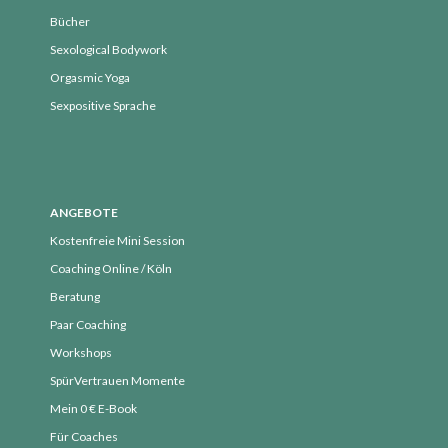
September 2019
Bücher
August 2019
Sexological Bodywork
Juli 2019
Orgasmic Yoga
Juni 2019
Sexpositive Sprache
Mai 2019
April 2019
März 2019
Februar 2019
ANGEBOTE
Januar 2019
Kostenfreie Mini Session
Dezember 2018
Coaching Online / Köln
November 2018
Beratung
Paar Coaching
Oktober 2018
Workshops
September 2018
SpürVertrauen Momente
August 2018
Mein 0 € E-Book
Juli 2018
Für Coaches
Juni 2018