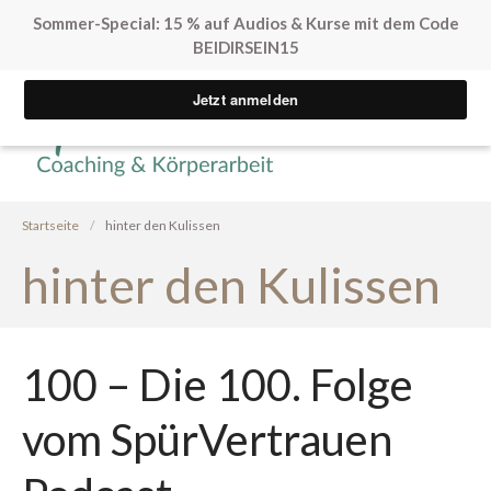
Sommer-Special: 15 % auf Audios & Kurse mit dem Code
BEIDIRSEIN15
Yvonne Peglow Sexual Life
SpürVertrauen
Coaching
Kostenfreie Angebote
Sex. Blockaden finden
Startseite
/
hinter den Kulissen
Inner Flow Audio
hinter den Kulissen
Solo*Sex Impulse
Human Design & Sex
Mini Sexleben Test
Vorgespräch
100 – Die 100. Folge
Podcast
vom SpürVertrauen
Audios & Kurse
Arrival Einstieg