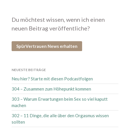
August 2026
Juli 2026
Du möchtest wissen, wenn ich einen
Juni 2026
Mai 2026
neuen Beitrag veröffentliche?
April 2026
März 2026
SpürVertrauen News erhalten
Februar 2026
Januar 2026
Dezember 2025
NEUESTE BEITRÄGE
November 2025
Neu hier? Starte mit diesen Podcastfolgen
Oktober 2025
304 – Zusammen zum Höhepunkt kommen
September 2025
303 – Warum Erwartungen beim Sex so viel kaputt
August 2025
machen
Juli 2025
302 – 11 Dinge, die alle über den Orgasmus wissen
Juni 2025
sollten
Mai 2025