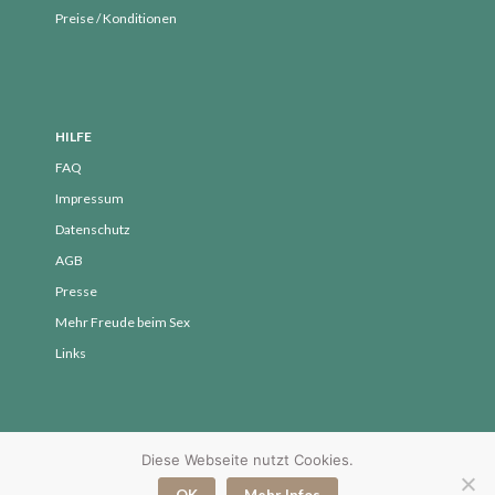
Preise / Konditionen
Mai 2018
April 2018
März 2018
Februar 2018
HILFE
Januar 2018
FAQ
Dezember 2017
Impressum
November 2017
Datenschutz
Oktober 2017
AGB
September 2017
Presse
August 2017
Mehr Freude beim Sex
Links
Juli 2017
Juni 2017
Mai 2017
April 2017
Diese Webseite nutzt Cookies.
© 2017 - 2026 Yvonne Peglow - SpürVertrauen
März 2017