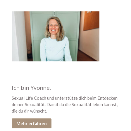
Neu hier? Starte mit diesen
Podcastfolgen
304 – Zusammen zum
Höhepunkt kommen
303 – Warum Erwartungen beim
Sex so viel kaputt machen
302 – 11 Dinge, die alle über
den Orgasmus wissen sollten
301 – Ich glaube, wir sind viel zu
hart mit uns
Ich bin Yvonne,
Sexual Life Coach und unterstütze dich beim Entdecken
deiner Sexualität. Damit du die Sexualität leben kannst,
die du dir wünscht.
Mehr erfahren