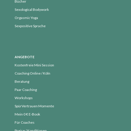
Bücher
März 2017
Sexological Bodywork
Februar 2017
Orgasmic Yoga
Sexpositive Sprache
Anleitungen
Aufklärung
Blog
ANGEBOTE
Kostenfreie Mini Session
erfüllende Sexualität
Coaching Online / Köln
Eros
Beratung
Exkurs
Paar Coaching
Gedanken
Workshops
Gratis Übungen und
Meditationen
SpürVertrauen Momente
Human Design
Mein 0 € E-Book
Für Coaches
Körper, Geist & Seele
Preise / Konditionen