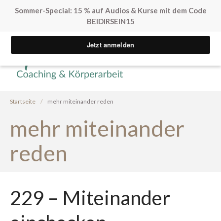
Sommer-Special: 15 % auf Audios & Kurse mit dem Code
BEIDIRSEIN15
Yvonne Peglow Sexual Life
SpürVertrauen
Coaching
Kostenfreie Angebote
Startseite
/
mehr miteinander reden
Sex. Blockaden finden
Inner Flow Audio
mehr miteinander
Solo*Sex Impulse
reden
Human Design & Sex
Mini Sexleben Test
Vorgespräch
Podcast
229 – Miteinander
Audios & Kurse
Arrival Einstieg