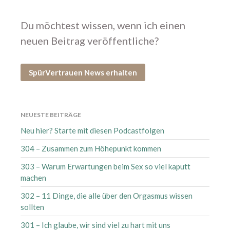
November 2023
Oktober 2023
Du möchtest wissen, wenn ich einen
August 2023
neuen Beitrag veröffentliche?
Juli 2023
Juni 2023
SpürVertrauen News erhalten
Mai 2023
April 2023
März 2023
NEUESTE BEITRÄGE
Februar 2023
Neu hier? Starte mit diesen Podcastfolgen
Januar 2023
304 – Zusammen zum Höhepunkt kommen
Dezember 2022
303 – Warum Erwartungen beim Sex so viel kaputt
Oktober 2022
machen
September 2022
302 – 11 Dinge, die alle über den Orgasmus wissen
Juli 2022
sollten
Juni 2022
301 – Ich glaube, wir sind viel zu hart mit uns