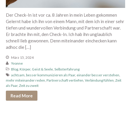
August 2026
Der Check-In ist vor ca. 8 Jahren in mein Leben gekommen
Juli 2026
Gelernt habe ich ihn von einem Mann, mit dem ich in einer sehr
Juni 2026
tiefen und wundervollen Verbindung und Partnerschaft war.
Mai 2026
Er brachte ihn mit, den Check-In. Ich hab ihn unglaublich
schnell lieb gewonnen. Denn miteinander einchecken kann
April 2026
adhoc die […]
März 2026
März 15, 2024
Februar 2026
Yvonne
Januar 2026
Blog
,
Körper, Geist & Seele
,
Selbsterfahrung
achtsam
,
besser kommunizieren als Paar
,
einander besser verstehen
,
Dezember 2025
mehr miteinander reden
,
Partnerschaft vertiefen
,
Verbindung fühlen
,
Zeit
November 2025
als Paar
,
Zeit zu zweit
Oktober 2025
Read More
September 2025
August 2025
Juli 2025
Juni 2025