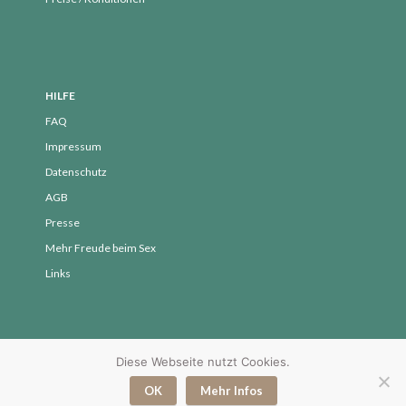
Kurse
NEU
Orgasmic Yoga
Podcast
HILFE
Selbsterfahrung
FAQ
Sexological Bodywork
Impressum
Sexualität
Datenschutz
Sexualität und Nervensystem
AGB
SpürÜbungen Deep Dive
Presse
Termine
Mehr Freude beim Sex
Termine vergangen
Links
über mich
Uncategorized
Diese Webseite nutzt Cookies.
© 2017 - 2026 Yvonne Peglow - SpürVertrauen
OK
Mehr Infos