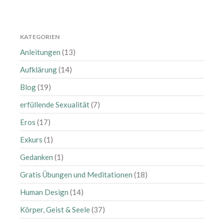
Mai 2022
April 2022
März 2022
KATEGORIEN
Februar 2022
Anleitungen
(13)
Januar 2022
Aufklärung
(14)
Dezember 2021
Blog
(19)
November 2021
erfüllende Sexualität
(7)
Oktober 2021
Eros
(17)
August 2021
Juli 2021
Exkurs
(1)
Juni 2021
Gedanken
(1)
Mai 2021
Gratis Übungen und Meditationen
(18)
April 2021
Human Design
(14)
März 2021
Körper, Geist & Seele
(37)
Februar 2021