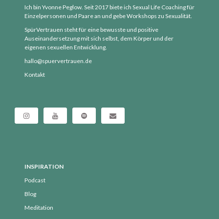
Ich bin Yvonne Peglow. Seit 2017 biete ich Sexual Life Coaching für
Juni 2018
Einzelpersonen und Paare an und gebe Workshops zu Sexualität.
Mai 2018
SpürVertrauen steht für eine bewusste und positive
April 2018
Auseinandersetzung mit sich selbst, dem Körper und der
eigenen sexuellen Entwicklung.
März 2018
hallo@spuervertrauen.de
Februar 2018
Kontakt
Januar 2018
Dezember 2017
November 2017
Oktober 2017
September 2017
August 2017
INSPIRATION
Juli 2017
Podcast
Juni 2017
Blog
Mai 2017
Meditation
April 2017