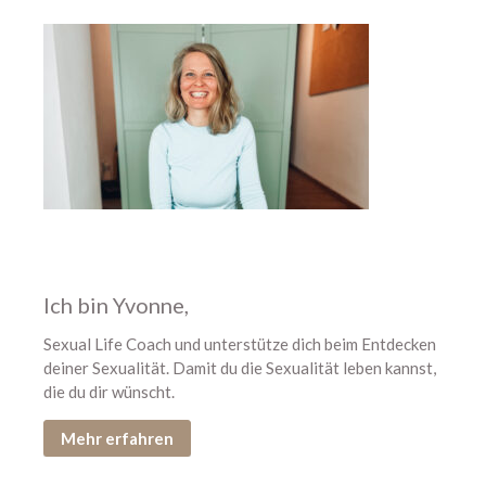
Mai 2025
April 2025
März 2025
Februar 2025
Januar 2025
Dezember 2024
September 2024
August 2024
Juli 2024
Ich bin Yvonne,
Juni 2024
Mai 2024
Sexual Life Coach und unterstütze dich beim Entdecken
deiner Sexualität. Damit du die Sexualität leben kannst,
April 2024
die du dir wünscht.
März 2024
Februar 2024
Mehr erfahren
Januar 2024