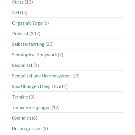
Januar 2021
Kurse
(13)
Dezember 2020
NEU
(5)
November 2020
Orgasmic Yoga
(6)
Oktober 2020
Podcast
(307)
September 2020
Selbsterfahrung
(22)
August 2020
Juli 2020
Sexological Bodywork
(7)
Juni 2020
Sexualität
(1)
Mai 2020
Sexualität und Nervensystem
(19)
April 2020
SpürÜbungen Deep Dive
(1)
März 2020
Termine
(3)
Februar 2020
Januar 2020
Termine vergangen
(12)
Dezember 2019
über mich
(6)
November 2019
Uncategorized
(3)
Oktober 2019