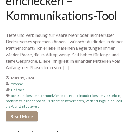
einchecken –
Berührung spüren
Kommunikations-Tool
Edging erleben
Paar Begegnung
1:1 Begleitung
Tiefe und Verbindung für Paare Mehr oder leichter über
Bedeutsames sprechen können – wünscht du dir das in deiner
Übersicht
Partnerschaft? Ich erlebe in meinen Begleitungen immer
Proven Expert
wieder Paare, die im Alltag wenig Zeit haben für lange und
Weitere Kundenstimmen
tiefe Gespräche. Diese Innigkeit im einander Mitteilen vom
Anfang, der Phase der ersten […]
Konditionen
Über mich
März 15, 2024
Yvonne
Podcast
achtsam
,
besser kommunizieren als Paar
,
einander besser verstehen
,
mehr miteinander reden
,
Partnerschaft vertiefen
,
Verbindung fühlen
,
Zeit
Dein Bereich
als Paar
,
Zeit zu zweit
Read More