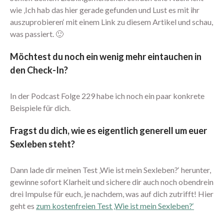
Dezember 2019
wie ‚Ich hab das hier gerade gefunden und Lust es mit ihr
November 2019
auszuprobieren‘ mit einem Link zu diesem Artikel und schau,
was passiert. 🙂
Oktober 2019
September 2019
Möchtest du noch ein wenig mehr eintauchen in
August 2019
den Check-In?
Juli 2019
Juni 2019
In der Podcast Folge 229 habe ich noch ein paar konkrete
Mai 2019
Beispiele für dich.
April 2019
Fragst du dich, wie es eigentlich generell um euer
März 2019
Sexleben steht?
Februar 2019
Januar 2019
Dann lade dir meinen Test ‚Wie ist mein Sexleben?‘ herunter,
Dezember 2018
gewinne sofort Klarheit und sichere dir auch noch obendrein
drei Impulse für euch, je nachdem, was auf dich zutrifft! Hier
November 2018
geht es
zum kostenfreien Test ‚Wie ist mein Sexleben?‘
Oktober 2018