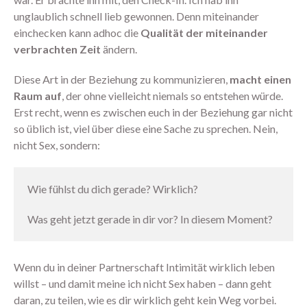
unglaublich schnell lieb gewonnen. Denn miteinander
einchecken kann adhoc die
Qualität der miteinander
verbrachten Zeit
ändern.
Diese Art in der Beziehung zu kommunizieren,
macht einen
Raum auf
, der ohne vielleicht niemals so entstehen würde.
Erst recht, wenn es zwischen euch in der Beziehung gar nicht
Neu hier? Starte mit diesen
so üblich ist, viel über diese eine Sache zu sprechen. Nein,
Podcastfolgen
nicht Sex, sondern:
304 – Zusammen zum
Höhepunkt kommen
303 – Warum Erwartungen beim
Wie fühlst du dich gerade? Wirklich?
Sex so viel kaputt machen
302 – 11 Dinge, die alle über
Was geht jetzt gerade in dir vor? In diesem Moment?
den Orgasmus wissen sollten
301 – Ich glaube, wir sind viel zu
hart mit uns
Wenn du in deiner Partnerschaft Intimität wirklich leben
willst – und damit meine ich nicht Sex haben – dann geht
daran, zu teilen, wie es dir wirklich geht kein Weg vorbei.