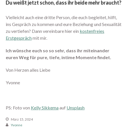
September 2018
Du weißt jetzt schon, dass ihr beide mehr braucht?
August 2018
Vielleicht auch eine dritte Person, die euch begleitet, hilft,
Juli 2018
ins Gespräch zu kommen und eure Beziehung und Sexualität
Juni 2018
zu vertiefen? Dann vereinbare hier ein
kostenfreies
Mai 2018
Erstgespräch
mit mir.
April 2018
Ich wünsche euch so so sehr, dass ihr miteinander
März 2018
euren Weg für pure, tiefe, intime Momente findet.
Februar 2018
Januar 2018
Von Herzen alles Liebe
Dezember 2017
Yvonne
November 2017
Oktober 2017
September 2017
PS: Foto von
Kelly Sikkema
auf
Unsplash
August 2017
Juli 2017
März 15, 2024
Yvonne
Juni 2017