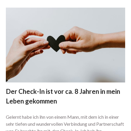
Podcast
Audios & Kurse
Arrival Einstieg
Berührung spüren
Edging erleben
Paar Begegnung
1:1 Begleitung
Übersicht
Proven Expert
Weitere Kundenstimmen
Konditionen
Der Check-In ist vor ca. 8 Jahren in mein
Über mich
Leben gekommen
Gelernt habe ich ihn von einem Mann, mit dem ich in einer
Dein Bereich
sehr tiefen und wundervollen Verbindung und Partnerschaft
war. Er brachte ihn mit, den Check-In. Ich hab ihn