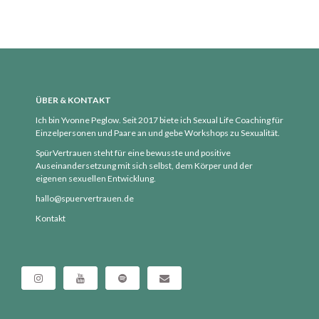
ÜBER & KONTAKT
Ich bin Yvonne Peglow. Seit 2017 biete ich Sexual Life Coaching für
Einzelpersonen und Paare an und gebe Workshops zu Sexualität.
SpürVertrauen steht für eine bewusste und positive
Auseinandersetzung mit sich selbst, dem Körper und der
eigenen sexuellen Entwicklung.
hallo@spuervertrauen.de
Kontakt