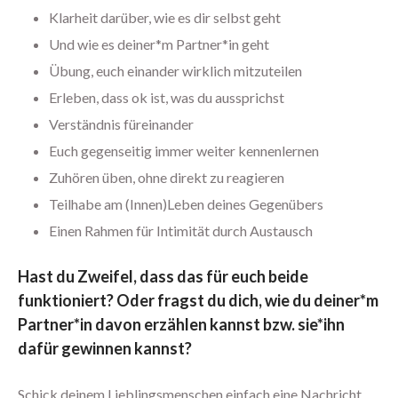
März 2021
Klarheit darüber, wie es dir selbst geht
Februar 2021
Und wie es deiner*m Partner*in geht
Januar 2021
Übung, euch einander wirklich mitzuteilen
Dezember 2020
Erleben, dass ok ist, was du aussprichst
November 2020
Verständnis füreinander
Oktober 2020
Euch gegenseitig immer weiter kennenlernen
September 2020
Zuhören üben, ohne direkt zu reagieren
August 2020
Teilhabe am (Innen)Leben deines Gegenübers
Juli 2020
Einen Rahmen für Intimität durch Austausch
Juni 2020
Hast du Zweifel, dass das für euch beide
Mai 2020
funktioniert? Oder fragst du dich, wie du deiner*m
April 2020
Partner*in davon erzählen kannst bzw. sie*ihn
März 2020
dafür gewinnen kannst?
Februar 2020
Januar 2020
Schick deinem Lieblingsmenschen einfach eine Nachricht