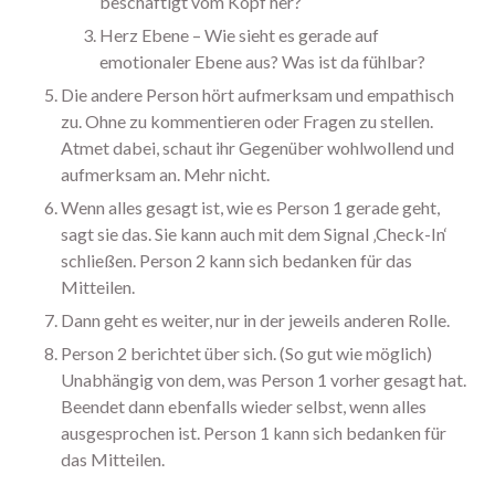
beschäftigt vom Kopf her?
Februar 2024
Herz Ebene – Wie sieht es gerade auf
emotionaler Ebene aus? Was ist da fühlbar?
Januar 2024
Die andere Person hört aufmerksam und empathisch
November 2023
zu. Ohne zu kommentieren oder Fragen zu stellen.
Oktober 2023
Atmet dabei, schaut ihr Gegenüber wohlwollend und
August 2023
aufmerksam an. Mehr nicht.
Juli 2023
Wenn alles gesagt ist, wie es Person 1 gerade geht,
Juni 2023
sagt sie das. Sie kann auch mit dem Signal ‚Check-In‘
Mai 2023
schließen. Person 2 kann sich bedanken für das
Mitteilen.
April 2023
Dann geht es weiter, nur in der jeweils anderen Rolle.
März 2023
Person 2 berichtet über sich. (So gut wie möglich)
Februar 2023
Unabhängig von dem, was Person 1 vorher gesagt hat.
Januar 2023
Beendet dann ebenfalls wieder selbst, wenn alles
Dezember 2022
ausgesprochen ist. Person 1 kann sich bedanken für
Oktober 2022
das Mitteilen.
September 2022