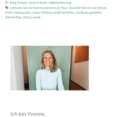
Blog
,
Körper, Geist & Seele
,
Selbsterfahrung
Mai 2017
achtsam
,
besser kommunizieren als Paar
,
einander besser verstehen
,
mehr miteinander reden
,
Partnerschaft vertiefen
,
Verbindung fühlen
,
April 2017
Zeit als Paar
,
Zeit zu zweit
März 2017
Februar 2017
Anleitungen
Aufklärung
Blog
erfüllende Sexualität
Eros
Exkurs
Gedanken
Gratis Übungen und
Ich bin Yvonne,
Meditationen