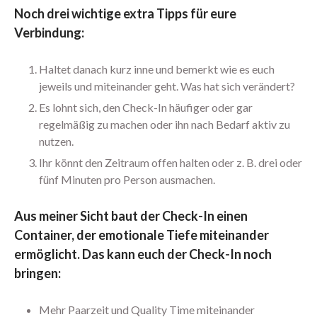
Noch drei wichtige extra Tipps für eure
Juli 2022
Verbindung:
Juni 2022
Mai 2022
Haltet danach kurz inne und bemerkt wie es euch
April 2022
jeweils und miteinander geht. Was hat sich verändert?
März 2022
Es lohnt sich, den Check-In häufiger oder gar
Februar 2022
regelmäßig zu machen oder ihn nach Bedarf aktiv zu
Januar 2022
nutzen.
Dezember 2021
Ihr könnt den Zeitraum offen halten oder z. B. drei oder
fünf Minuten pro Person ausmachen.
November 2021
Oktober 2021
Aus meiner Sicht baut der Check-In einen
August 2021
Container, der emotionale Tiefe miteinander
Juli 2021
ermöglicht. Das kann euch der Check-In noch
Juni 2021
bringen:
Mai 2021
April 2021
Mehr Paarzeit und Quality Time miteinander