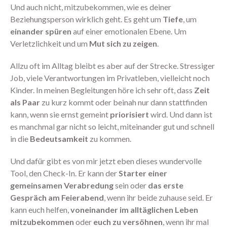
Und auch nicht, mitzubekommen, wie es deiner
Beziehungsperson wirklich geht. Es geht um
Tiefe
, um
einander spüren
auf einer emotionalen Ebene. Um
Verletzlichkeit und um
Mut sich zu zeigen
.
August 2026
Juli 2026
Allzu oft im Alltag bleibt es aber auf der Strecke. Stressiger
Job, viele Verantwortungen im Privatleben, vielleicht noch
Juni 2026
Kinder. In meinen Begleitungen höre ich sehr oft, dass
Zeit
Mai 2026
als Paar
zu kurz kommt oder beinah nur dann stattfinden
April 2026
kann, wenn sie ernst gemeint
priorisiert
wird. Und dann ist
März 2026
es manchmal gar nicht so leicht, miteinander gut und schnell
in die
Bedeutsamkeit
zu kommen.
Februar 2026
Januar 2026
Und dafür gibt es von mir jetzt eben dieses wundervolle
Dezember 2025
Tool, den Check-In. Er kann der
Starter einer
November 2025
gemeinsamen Verabredung
sein oder
das erste
Gespräch am Feierabend
, wenn ihr beide zuhause seid. Er
Oktober 2025
kann euch helfen,
voneinander im alltäglichen Leben
September 2025
mitzubekommen
oder
euch zu versöhnen
, wenn ihr mal