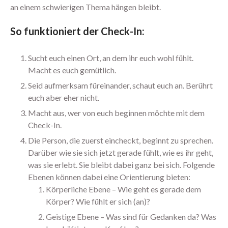
August 2025
an einem schwierigen Thema hängen bleibt.
Juli 2025
So funktioniert der Check-In:
Juni 2025
Mai 2025
Sucht euch einen Ort, an dem ihr euch wohl fühlt.
April 2025
Macht es euch gemütlich.
März 2025
Seid aufmerksam füreinander, schaut euch an. Berührt
Februar 2025
euch aber eher nicht.
Januar 2025
Macht aus, wer von euch beginnen möchte mit dem
Dezember 2024
Check-In.
September 2024
Die Person, die zuerst eincheckt, beginnt zu sprechen.
August 2024
Darüber wie sie sich jetzt gerade fühlt, wie es ihr geht,
was sie erlebt. Sie bleibt dabei ganz bei sich. Folgende
Juli 2024
Ebenen können dabei eine Orientierung bieten:
Juni 2024
Körperliche Ebene – Wie geht es gerade dem
Mai 2024
Körper? Wie fühlt er sich (an)?
April 2024
Geistige Ebene – Was sind für Gedanken da? Was
März 2024