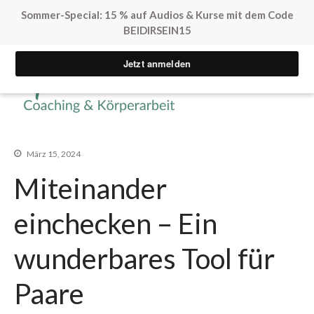
Sommer-Special: 15 % auf Audios & Kurse mit dem Code
BEIDIRSEIN15
Yvonne Peglow Sexual Life
SpürVertrauen
Coaching
März 15, 2024
Kostenfreie Angebote
Miteinander
Sex. Blockaden finden
einchecken – Ein
Inner Flow Audio
Solo*Sex Impulse
wunderbares Tool für
Human Design & Sex
Mini Sexleben Test
Paare
Vorgespräch