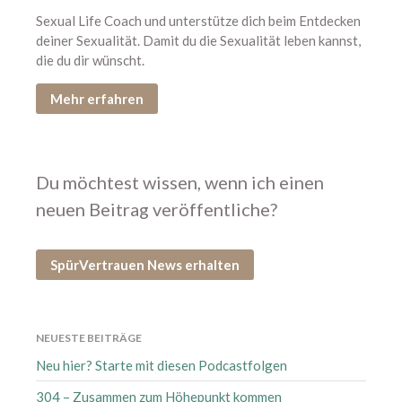
Human Design
Sexual Life Coach und unterstütze dich beim Entdecken
Körper, Geist & Seele
deiner Sexualität. Damit du die Sexualität leben kannst,
die du dir wünscht.
Kurse
NEU
Mehr erfahren
Orgasmic Yoga
Podcast
Selbsterfahrung
Du möchtest wissen, wenn ich einen
Sexological Bodywork
neuen Beitrag veröffentliche?
Sexualität
Sexualität und Nervensystem
SpürVertrauen News erhalten
SpürÜbungen Deep Dive
Termine
Termine vergangen
NEUESTE BEITRÄGE
über mich
Neu hier? Starte mit diesen Podcastfolgen
Uncategorized
304 – Zusammen zum Höhepunkt kommen