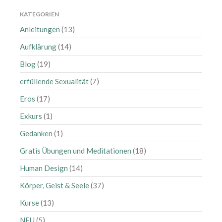
November 2023
KATEGORIEN
Oktober 2023
Anleitungen
(13)
August 2023
Juli 2023
Aufklärung
(14)
Juni 2023
Blog
(19)
Mai 2023
erfüllende Sexualität
(7)
April 2023
Eros
(17)
März 2023
Exkurs
(1)
Februar 2023
Januar 2023
Gedanken
(1)
Dezember 2022
Gratis Übungen und Meditationen
(18)
Oktober 2022
Human Design
(14)
September 2022
Körper, Geist & Seele
(37)
Juli 2022
Kurse
(13)
Juni 2022
NEU
(5)
Mai 2022