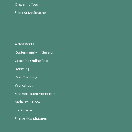
Juni 2018
Orgasmic Yoga
Mai 2018
Sexpositive Sprache
April 2018
März 2018
Februar 2018
ANGEBOTE
Januar 2018
Kostenfreie Mini Session
Dezember 2017
Coaching Online / Köln
November 2017
Beratung
Oktober 2017
Paar Coaching
September 2017
Workshops
August 2017
SpürVertrauen Momente
Juli 2017
Mein 0 € E-Book
Juni 2017
Für Coaches
Mai 2017
Preise / Konditionen
April 2017
März 2017