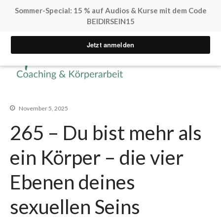
Sommer-Special: 15 % auf Audios & Kurse mit dem Code
BEIDIRSEIN15
Yvonne Peglow Sexual Life
SpürVertrauen
Coaching
Kostenfreie Angebote
Sex. Blockaden finden
November 5, 2025
Inner Flow Audio
265 – Du bist mehr als
Solo*Sex Impulse
Human Design & Sex
ein Körper – die vier
Mini Sexleben Test
Ebenen deines
Vorgespräch
Podcast
sexuellen Seins
Audios & Kurse
Arrival Einstieg