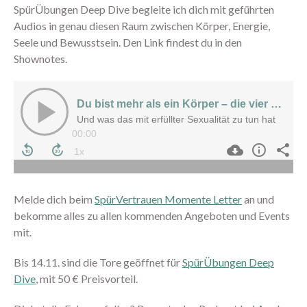
SpürÜbungen Deep Dive begleite ich dich mit geführten
Audios in genau diesen Raum zwischen Körper, Energie,
Seele und Bewusstsein. Den Link findest du in den
Shownotes.
Neu hier? Starte mit diesen
Podcastfolgen
304 – Zusammen zum
Höhepunkt kommen
303 – Warum Erwartungen beim
Sex so viel kaputt machen
302 – 11 Dinge, die alle über
den Orgasmus wissen sollten
Melde dich beim
SpürVertrauen Momente Letter
an und
301 – Ich glaube, wir sind viel zu
bekomme alles zu allen kommenden Angeboten und Events
hart mit uns
mit.
Bis 14.11. sind die Tore geöffnet für
SpürÜbungen Deep
Dive
, mit 50 € Preisvorteil.