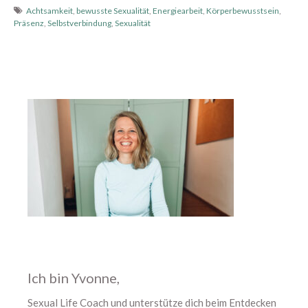
Achtsamkeit
,
bewusste Sexualität
,
Energiearbeit
,
Körperbewusstsein
,
Mai 2025
Präsenz
,
Selbstverbindung
,
Sexualität
April 2025
März 2025
Februar 2025
Januar 2025
Dezember 2024
September 2024
August 2024
Juli 2024
Juni 2024
Mai 2024
April 2024
März 2024
Ich bin Yvonne,
Februar 2024
Januar 2024
Sexual Life Coach und unterstütze dich beim Entdecken