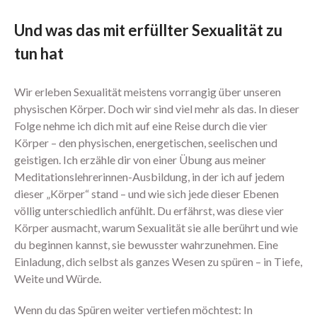
Berührung spüren
Und was das mit erfüllter Sexualität zu
Edging erleben
tun hat
Paar Begegnung
1:1 Begleitung
Wir erleben Sexualität meistens vorrangig über unseren
Übersicht
physischen Körper. Doch wir sind viel mehr als das. In dieser
Proven Expert
Folge nehme ich dich mit auf eine Reise durch die vier
Körper – den physischen, energetischen, seelischen und
Weitere Kundenstimmen
geistigen. Ich erzähle dir von einer Übung aus meiner
Konditionen
Meditationslehrerinnen-Ausbildung, in der ich auf jedem
Über mich
dieser „Körper“ stand – und wie sich jede dieser Ebenen
völlig unterschiedlich anfühlt. Du erfährst, was diese vier
Körper ausmacht, warum Sexualität sie alle berührt und wie
du beginnen kannst, sie bewusster wahrzunehmen. Eine
Dein Bereich
Einladung, dich selbst als ganzes Wesen zu spüren – in Tiefe,
Weite und Würde.
Wenn du das Spüren weiter vertiefen möchtest: In