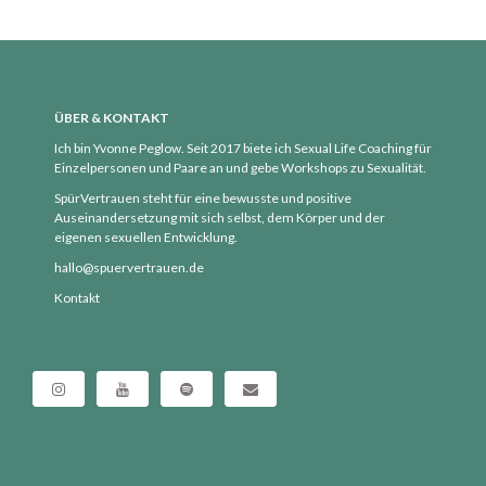
Juni 2018
Mai 2018
April 2018
ÜBER & KONTAKT
März 2018
Ich bin Yvonne Peglow. Seit 2017 biete ich Sexual Life Coaching für
Februar 2018
Einzelpersonen und Paare an und gebe Workshops zu Sexualität.
Januar 2018
SpürVertrauen steht für eine bewusste und positive
Dezember 2017
Auseinandersetzung mit sich selbst, dem Körper und der
eigenen sexuellen Entwicklung.
November 2017
hallo@spuervertrauen.de
Oktober 2017
Kontakt
September 2017
August 2017
Juli 2017
Juni 2017
Mai 2017
April 2017