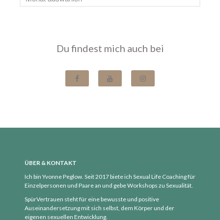
Du findest mich auch bei
ÜBER & KONTAKT
Ich bin Yvonne Peglow. Seit 2017 biete ich Sexual Life Coaching für
Einzelpersonen und Paare an und gebe Workshops zu Sexualität.
SpürVertrauen steht für eine bewusste und positive
Auseinandersetzung mit sich selbst, dem Körper und der
eigenen sexuellen Entwicklung.