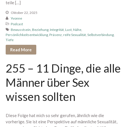
teile […]
April 2024
Oktober 22, 2025
März 2024
Yvonne
Podcast
Februar 2024
Bewusstsein
,
Beziehung
,
Integrität
,
Lust
,
Nähe
,
Januar 2024
Persönlichkeitsentwicklung
,
Präsenz
,
reife Sexualität
,
Selbstverbindung
,
Tiefe
November 2023
Read More
Oktober 2023
August 2023
255 – 11 Dinge, die alle
Juli 2023
Juni 2023
Männer über Sex
Mai 2023
April 2023
wissen sollten
März 2023
Februar 2023
Diese Folge hat mich so sehr gerufen, ähnlich wie die
Januar 2023
vorherige. Sie ist eine Perspektive auf männliche Sexualität,
Dezember 2022