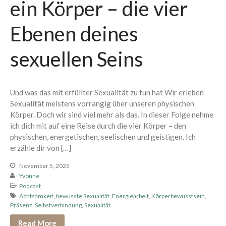
ein Körper – die vier
Dein Bereich
Ebenen deines
sexuellen Seins
Und was das mit erfüllter Sexualität zu tun hat Wir erleben
Sexualität meistens vorrangig über unseren physischen
Körper. Doch wir sind viel mehr als das. In dieser Folge nehme
Neu hier? Starte mit diesen
ich dich mit auf eine Reise durch die vier Körper – den
Podcastfolgen
physischen, energetischen, seelischen und geistigen. Ich
304 – Zusammen zum
erzähle dir von […]
Höhepunkt kommen
303 – Warum Erwartungen beim
November 5, 2025
Sex so viel kaputt machen
Yvonne
Podcast
302 – 11 Dinge, die alle über
Achtsamkeit
,
bewusste Sexualität
,
Energiearbeit
,
Körperbewusstsein
,
den Orgasmus wissen sollten
Präsenz
,
Selbstverbindung
,
Sexualität
301 – Ich glaube, wir sind viel zu
Read More
hart mit uns