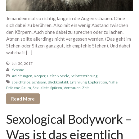
Gratis Übungen und
Meditationen
Jemandem mal so richtig lange in die Augen schauen. Ohne
Human Design
sich dabei zu berühren. Also mit ein wenig Abstand zwischen
den Körpern. Auch ohne dabei zu sprechen oder zu lachen.
Körper, Geist & Seele
Atmen sollte allerdings nicht vergessen werden. (Das geht im
Kurse
Stehen oder Sitzen ganz gut, ich empfehle Stehen). Und dabei
NEU
wahrhaft […]
Orgasmic Yoga
Juli 30, 2017
Podcast
Yvonne
Anleitungen
,
Körper, Geist & Seele
,
Selbsterfahrung
Selbsterfahrung
absichtslos
,
achtsam
,
Blickkontakt
,
Erfahrung
,
Exploration
,
Nähe
,
Sexological Bodywork
Präsenz
,
Raum
,
Sexualität
,
Spüren
,
Vertrauen
,
Zeit
Sexualität
Read More
Sexualität und Nervensystem
Sexological Bodywork –
SpürÜbungen Deep Dive
Termine
Was ist das eigentlich
Termine vergangen