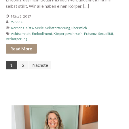
selbst stillt. Wir alle haben einen Körper. […]
März 3, 2017
Yvonne
Körper, Geist & Seele
,
Selbsterfahrung
,
über mich
Achtsamkeit
,
Embodiment
,
Körpergewahrsein
,
Präsenz
,
Sexualität
,
Verkörperung
Read More
1
2
Nächste