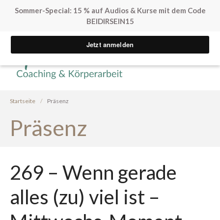
Sommer-Special: 15 % auf Audios & Kurse mit dem Code
BEIDIRSEIN15
Yvonne Peglow Sexual Life
SpürVertrauen
Coaching
Startseite
/
Präsenz
Präsenz
Kostenfreie Angebote
269 – Wenn gerade
Sex. Blockaden finden
Inner Flow Audio
alles (zu) viel ist –
Solo*Sex Impulse
Human Design & Sex