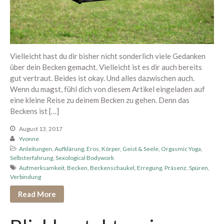
November 2018
Oktober 2018
September 2018
August 2018
Vielleicht hast du dir bisher nicht sonderlich viele Gedanken
Juli 2018
über dein Becken gemacht. Vielleicht ist es dir auch bereits
Juni 2018
gut vertraut. Beides ist okay. Und alles dazwischen auch.
Wenn du magst, fühl dich von diesem Artikel eingeladen auf
Mai 2018
eine kleine Reise zu deinem Becken zu gehen. Denn das
April 2018
Beckens ist […]
März 2018
August 13, 2017
Februar 2018
Yvonne
Januar 2018
Anleitungen
,
Aufklärung
,
Eros
,
Körper, Geist & Seele
,
Orgasmic Yoga
,
Selbsterfahrung
,
Sexological Bodywork
Dezember 2017
Aufmerksamkeit
,
Becken
,
Beckenschaukel
,
Erregung
,
Präsenz
,
Spüren
,
Verbindung
November 2017
Oktober 2017
Read More
September 2017
August 2017