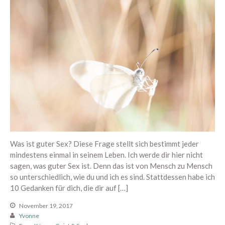
Mai 2021
April 2021
März 2021
Februar 2021
Januar 2021
Dezember 2020
November 2020
Oktober 2020
September 2020
August 2020
Was ist guter Sex? Diese Frage stellt sich bestimmt jeder
mindestens einmal in seinem Leben. Ich werde dir hier nicht
Juli 2020
sagen, was guter Sex ist. Denn das ist von Mensch zu Mensch
Juni 2020
so unterschiedlich, wie du und ich es sind. Stattdessen habe ich
Mai 2020
10 Gedanken für dich, die dir auf […]
April 2020
November 19, 2017
März 2020
Yvonne