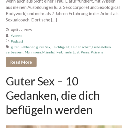
wenn auch aus Sicht einer Frau. Dafür fundiert, mit Wissen
Oktober 2022
aus meinen Ausbildungen (u. a. Sexocorporel und Sexological
Bodywork) und mehr als 7 Jahren Erfahrung in der Arbeit als
September 2022
Sexualcoach. Dort sehe […]
Juli 2022
April 27, 2025
Juni 2022
Yvonne
Mai 2022
Podcast
guter Liebhaber
,
guter Sex
,
Leichtigkeit
,
Leidenschaft
,
Liebesleben
April 2022
verbessern
,
Mann sein
,
Männlichkeit
,
mehr Lust
,
Penis
,
Präsenz
März 2022
Read More
Februar 2022
Januar 2022
Guter Sex – 10
Dezember 2021
November 2021
Gedanken, die dich
Oktober 2021
beflügeln werden
August 2021
Juli 2021
Juni 2021