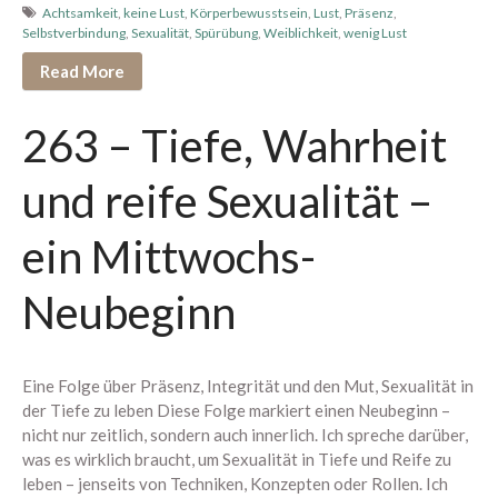
Oktober 2025
Achtsamkeit
,
keine Lust
,
Körperbewusstsein
,
Lust
,
Präsenz
,
Selbstverbindung
,
Sexualität
,
Spürübung
,
Weiblichkeit
,
wenig Lust
September 2025
Read More
August 2025
Juli 2025
263 – Tiefe, Wahrheit
Juni 2025
Mai 2025
und reife Sexualität –
April 2025
März 2025
ein Mittwochs-
Februar 2025
Neubeginn
Januar 2025
Dezember 2024
September 2024
Eine Folge über Präsenz, Integrität und den Mut, Sexualität in
August 2024
der Tiefe zu leben Diese Folge markiert einen Neubeginn –
Juli 2024
nicht nur zeitlich, sondern auch innerlich. Ich spreche darüber,
was es wirklich braucht, um Sexualität in Tiefe und Reife zu
Juni 2024
leben – jenseits von Techniken, Konzepten oder Rollen. Ich
Mai 2024