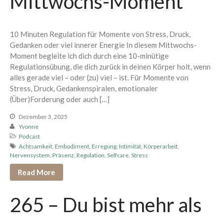
Mittwochs-Moment
Mini Sexleben Test
Vorgespräch
10 Minuten Regulation für Momente von Stress, Druck,
Podcast
Gedanken oder viel innerer Energie In diesem Mittwochs-
Audios & Kurse
Moment begleite ich dich durch eine 10-minütige
Arrival Einstieg
Regulationsübung, die dich zurück in deinen Körper holt, wenn
alles gerade viel – oder (zu) viel – ist. Für Momente von
Berührung spüren
Stress, Druck, Gedankenspiralen, emotionaler
Edging erleben
(Über)Forderung oder auch […]
Paar Begegnung
Dezember 3, 2025
1:1 Begleitung
Yvonne
Übersicht
Podcast
Achtsamkeit
,
Embodiment
,
Erregung
,
Intimität
,
Körperarbeit
,
Proven Expert
Nervensystem
,
Präsenz
,
Regulation
,
Selfcare
,
Stress
Weitere Kundenstimmen
Read More
Konditionen
Über mich
265 – Du bist mehr als