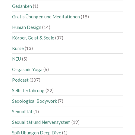
Gedanken
(1)
April 2025
März 2025
Gratis Übungen und Meditationen
(18)
Februar 2025
Human Design
(14)
Januar 2025
Körper, Geist & Seele
(37)
Dezember 2024
Kurse
(13)
September 2024
NEU
(5)
August 2024
Juli 2024
Orgasmic Yoga
(6)
Juni 2024
Podcast
(307)
Mai 2024
Selbsterfahrung
(22)
April 2024
Sexological Bodywork
(7)
März 2024
Sexualität
(1)
Februar 2024
Januar 2024
Sexualität und Nervensystem
(19)
November 2023
SpürÜbungen Deep Dive
(1)