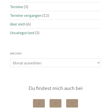
Oktober 2023
Termine
(3)
August 2023
Termine vergangen
(12)
Juli 2023
über mich
(6)
Juni 2023
Uncategorized
(3)
Mai 2023
April 2023
März 2023
ARCHIV
Februar 2023
Januar 2023
Dezember 2022
Oktober 2022
September 2022
Du findest mich auch bei
Juli 2022
Juni 2022
Mai 2022