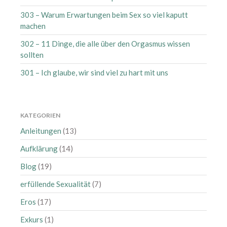
Juli 2026
303 – Warum Erwartungen beim Sex so viel kaputt
machen
Juni 2026
Mai 2026
302 – 11 Dinge, die alle über den Orgasmus wissen
sollten
April 2026
301 – Ich glaube, wir sind viel zu hart mit uns
März 2026
Februar 2026
Januar 2026
KATEGORIEN
Dezember 2025
Anleitungen
(13)
November 2025
Oktober 2025
Aufklärung
(14)
September 2025
Blog
(19)
August 2025
erfüllende Sexualität
(7)
Juli 2025
Eros
(17)
Juni 2025
Exkurs
(1)
Mai 2025