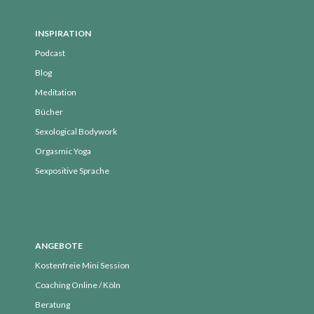
Dezember 2020
November 2020
INSPIRATION
Oktober 2020
Podcast
September 2020
Blog
August 2020
Meditation
Juli 2020
Bücher
Juni 2020
Sexological Bodywork
Mai 2020
Orgasmic Yoga
April 2020
Sexpositive Sprache
März 2020
Februar 2020
Januar 2020
ANGEBOTE
Dezember 2019
Kostenfreie Mini Session
November 2019
Coaching Online / Köln
Oktober 2019
Beratung
September 2019