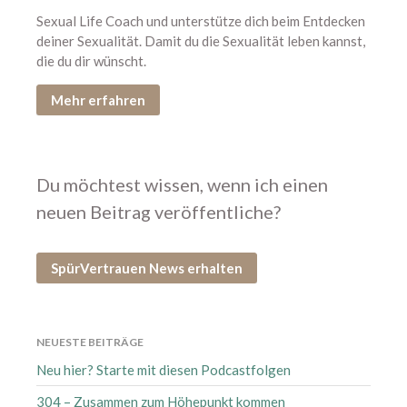
Sexual Life Coach und unterstütze dich beim Entdecken
deiner Sexualität. Damit du die Sexualität leben kannst,
die du dir wünscht.
Neu hier? Starte mit diesen
Podcastfolgen
Mehr erfahren
304 – Zusammen zum
Höhepunkt kommen
303 – Warum Erwartungen beim
Sex so viel kaputt machen
Du möchtest wissen, wenn ich einen
302 – 11 Dinge, die alle über
neuen Beitrag veröffentliche?
den Orgasmus wissen sollten
301 – Ich glaube, wir sind viel zu
hart mit uns
SpürVertrauen News erhalten
NEUESTE BEITRÄGE
Neu hier? Starte mit diesen Podcastfolgen
304 – Zusammen zum Höhepunkt kommen
August 2026