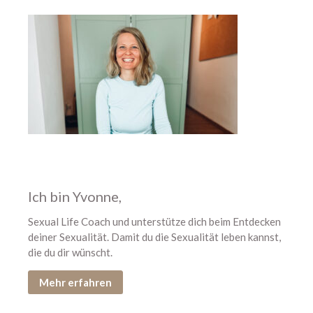
Neu hier? Starte mit diesen
Podcastfolgen
304 – Zusammen zum
Höhepunkt kommen
303 – Warum Erwartungen beim
Sex so viel kaputt machen
302 – 11 Dinge, die alle über
den Orgasmus wissen sollten
301 – Ich glaube, wir sind viel zu
Ich bin Yvonne,
hart mit uns
Sexual Life Coach und unterstütze dich beim Entdecken
deiner Sexualität. Damit du die Sexualität leben kannst,
die du dir wünscht.
Mehr erfahren