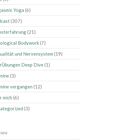
März 2025
asmic Yoga
(6)
Februar 2025
cast
(307)
Januar 2025
bsterfahrung
(21)
Dezember 2024
ological Bodywork
(7)
September 2024
August 2024
ualität und Nervensystem
(19)
Juli 2024
rÜbungen Deep Dive
(1)
Juni 2024
mine
(3)
Mai 2024
mine vergangen
(12)
April 2024
r mich
(6)
März 2024
Februar 2024
ategorized
(3)
Januar 2024
November 2023
HIV
Oktober 2023