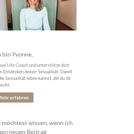
Paar Begegnung
1:1 Begleitung
Übersicht
Proven Expert
Weitere Kundenstimmen
Konditionen
h bin Yvonne,
Über mich
ual Life Coach und unterstütze dich
m Entdecken deiner Sexualität. Damit
die Sexualität leben kannst, die du dir
scht.
Dein Bereich
ehr erfahren
 möchtest wissen, wenn ich
nen neuen Beitrag