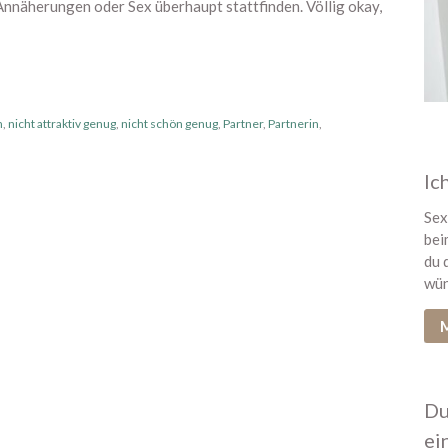
Annäherungen oder Sex überhaupt stattfinden. Völlig okay,
n
,
nicht attraktiv genug
,
nicht schön genug
,
Partner
,
Partnerin
,
Ic
Sex
bei
du 
wün
M
Du
ei