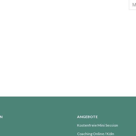
ON
ANGEBOTE
Kostenfreie Mini Session
Coaching Online / Köln