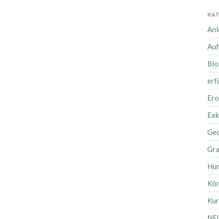
KAT
Anl
Auf
Blo
erf
Ero
Exk
Ge
Gra
Hu
Kör
Kur
NE