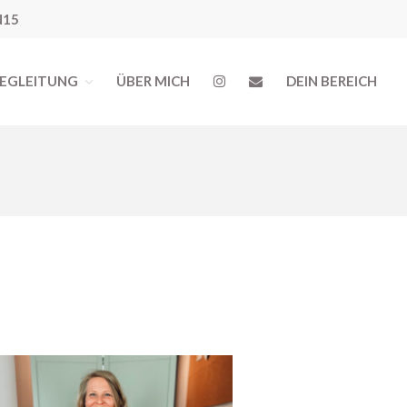
N15
BEGLEITUNG
ÜBER MICH
DEIN BEREICH
Kostenfreie Angebote
Sex. Blockaden finden
Inner Flow Audio
Solo*Sex Impulse
Human Design & Sex
Mini Sexleben Test
Vorgespräch
Podcast
Audios & Kurse
Arrival Einstieg
Berührung spüren
Edging erleben