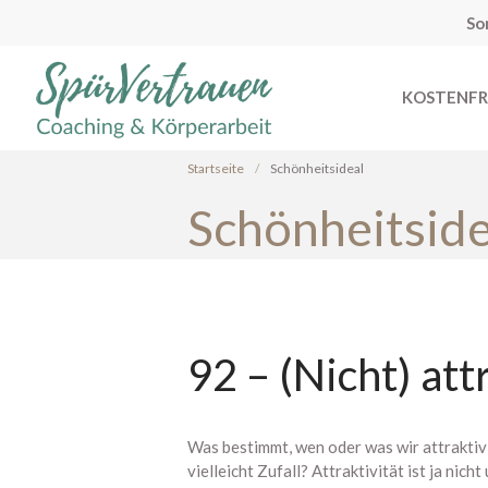
So
KOSTENFR
Yvonne Peglow Sexual Life Coa
SpürVertrauen
Startseite
/
Schönheitsideal
Schönheitside
92 – (Nicht) att
Was bestimmt, wen oder was wir attraktiv 
vielleicht Zufall? Attraktivität ist ja nich