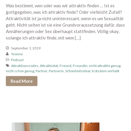
Berührung spüren
Was bestimmt, wen oder was wir attraktiv finden … Ist es
Edging erleben
gottgegeben, was ich attraktiv finde? Oder vielleicht Zufall?
Paar Begegnung
Attraktivität ist ja nicht uninteressant, wenn es um Sexualität
geht. Nicht selten ist sie eine Grundvoraussetzung dafür, dass
1:1 Begleitung
Annäherungen oder Sex überhaupt stattfinden. Völlig okay,
Übersicht
solange ich attraktiv finde, mit wem […]
Proven Expert
September 1, 2019
Weitere Kundenstimmen
Yvonne
Podcast
Konditionen
Attraktionscodes
,
Attraktivität
,
Freund
,
Freundin
,
nicht attraktiv genug
,
Über mich
nicht schön genug
,
Partner
,
Partnerin
,
Schönheitsideal
,
trotzdem verliebt
Read More
Dein Bereich