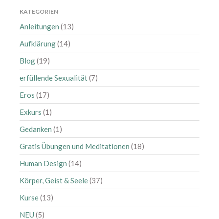
KATEGORIEN
April 2025
Anleitungen
(13)
März 2025
Februar 2025
Aufklärung
(14)
Januar 2025
Blog
(19)
Dezember 2024
erfüllende Sexualität
(7)
September 2024
Eros
(17)
August 2024
Exkurs
(1)
Juli 2024
Juni 2024
Gedanken
(1)
Mai 2024
Gratis Übungen und Meditationen
(18)
April 2024
Human Design
(14)
März 2024
Körper, Geist & Seele
(37)
Februar 2024
Kurse
(13)
Januar 2024
NEU
(5)
November 2023