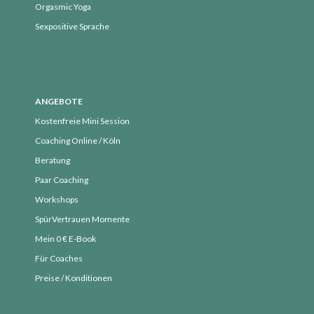
September 2019
Orgasmic Yoga
August 2019
Sexpositive Sprache
Juli 2019
Juni 2019
Mai 2019
ANGEBOTE
April 2019
Kostenfreie Mini Session
März 2019
Coaching Online / Köln
Februar 2019
Beratung
Januar 2019
Paar Coaching
Dezember 2018
Workshops
November 2018
SpürVertrauen Momente
Oktober 2018
Mein 0 € E-Book
September 2018
Für Coaches
August 2018
Preise / Konditionen
Juli 2018
Juni 2018