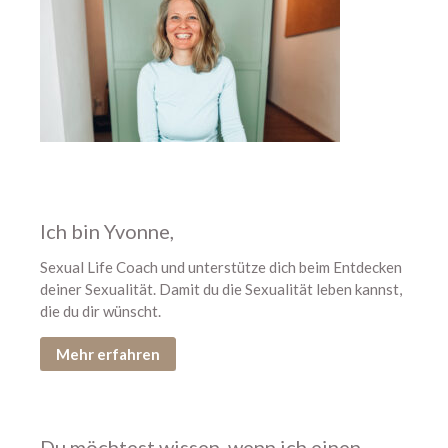
Neu hier? Starte mit diesen
Podcastfolgen
304 – Zusammen zum
Höhepunkt kommen
303 – Warum Erwartungen beim
Sex so viel kaputt machen
302 – 11 Dinge, die alle über
Ich bin Yvonne,
den Orgasmus wissen sollten
Sexual Life Coach und unterstütze dich beim Entdecken
301 – Ich glaube, wir sind viel zu
deiner Sexualität. Damit du die Sexualität leben kannst,
hart mit uns
die du dir wünscht.
Mehr erfahren
Du möchtest wissen, wenn ich einen