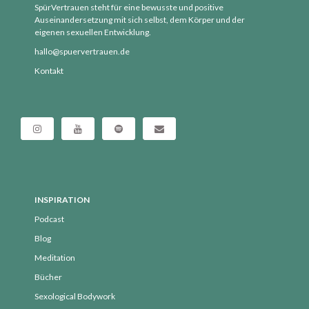
Dezember 2020
SpürVertrauen steht für eine bewusste und positive
Auseinandersetzung mit sich selbst, dem Körper und der
November 2020
eigenen sexuellen Entwicklung.
Oktober 2020
hallo@spuervertrauen.de
September 2020
Kontakt
August 2020
Juli 2020
Juni 2020
Mai 2020
April 2020
März 2020
INSPIRATION
Februar 2020
Podcast
Januar 2020
Blog
Dezember 2019
Meditation
November 2019
Bücher
Oktober 2019
Sexological Bodywork