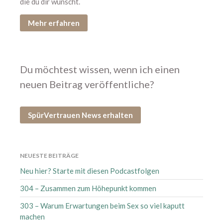
die du dir wünscht.
August 2026
Juli 2026
Mehr erfahren
Juni 2026
Mai 2026
April 2026
Du möchtest wissen, wenn ich einen
März 2026
neuen Beitrag veröffentliche?
Februar 2026
Januar 2026
SpürVertrauen News erhalten
Dezember 2025
November 2025
Oktober 2025
NEUESTE BEITRÄGE
September 2025
Neu hier? Starte mit diesen Podcastfolgen
August 2025
304 – Zusammen zum Höhepunkt kommen
Juli 2025
303 – Warum Erwartungen beim Sex so viel kaputt
Juni 2025
machen
Mai 2025