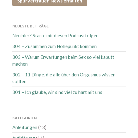
SpürVertrauen News erhalten
Januar 2021
Dezember 2020
November 2020
NEUESTE BEITRÄGE
Oktober 2020
Neu hier? Starte mit diesen Podcastfolgen
September 2020
304 – Zusammen zum Höhepunkt kommen
August 2020
303 – Warum Erwartungen beim Sex so viel kaputt
Juli 2020
machen
Juni 2020
302 – 11 Dinge, die alle über den Orgasmus wissen
Mai 2020
sollten
April 2020
301 – Ich glaube, wir sind viel zu hart mit uns
März 2020
Februar 2020
Januar 2020
KATEGORIEN
Dezember 2019
Anleitungen
(13)
November 2019