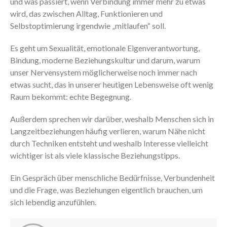
und was passiert, wenn Verbindung immer mehr zu etwas
wird, das zwischen Alltag, Funktionieren und
Selbstoptimierung irgendwie „mitlaufen“ soll.
Es geht um Sexualität, emotionale Eigenverantwortung,
Bindung, moderne Beziehungskultur und darum, warum
Neu hier? Starte mit diesen
Podcastfolgen
unser Nervensystem möglicherweise noch immer nach
etwas sucht, das in unserer heutigen Lebensweise oft wenig
304 – Zusammen zum
Höhepunkt kommen
Raum bekommt: echte Begegnung.
303 – Warum Erwartungen beim
Außerdem sprechen wir darüber, weshalb Menschen sich in
Sex so viel kaputt machen
Langzeitbeziehungen häufig verlieren, warum Nähe nicht
302 – 11 Dinge, die alle über
durch Techniken entsteht und weshalb Interesse vielleicht
den Orgasmus wissen sollten
wichtiger ist als viele klassische Beziehungstipps.
301 – Ich glaube, wir sind viel zu
hart mit uns
Ein Gespräch über menschliche Bedürfnisse, Verbundenheit
und die Frage, was Beziehungen eigentlich brauchen, um
sich lebendig anzufühlen.