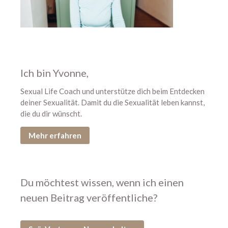
Mai 2022
April 2022
März 2022
Februar 2022
Ich bin Yvonne,
Januar 2022
Dezember 2021
Sexual Life Coach und unterstütze dich beim Entdecken
deiner Sexualität. Damit du die Sexualität leben kannst,
November 2021
die du dir wünscht.
Oktober 2021
August 2021
Mehr erfahren
Juli 2021
Juni 2021
Mai 2021
Du möchtest wissen, wenn ich einen
April 2021
neuen Beitrag veröffentliche?
März 2021
Februar 2021