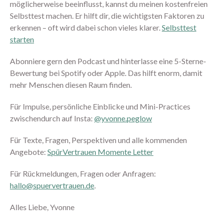
möglicherweise beeinflusst, kannst du meinen kostenfreien
Juni 2025
Selbsttest machen. Er hilft dir, die wichtigsten Faktoren zu
Mai 2025
erkennen – oft wird dabei schon vieles klarer.
Selbsttest
April 2025
starten
März 2025
Abonniere gern den Podcast und hinterlasse eine 5-Sterne-
Februar 2025
Bewertung bei Spotify oder Apple. Das hilft enorm, damit
Januar 2025
mehr Menschen diesen Raum finden.
Dezember 2024
Für Impulse, persönliche Einblicke und Mini-Practices
September 2024
zwischendurch auf Insta:
@yvonne.peglow
August 2024
Juli 2024
Für Texte, Fragen, Perspektiven und alle kommenden
Juni 2024
Angebote:
SpürVertrauen Momente Letter
Mai 2024
Für Rückmeldungen, Fragen oder Anfragen:
April 2024
hallo@spuervertrauen.de
.
März 2024
Alles Liebe, Yvonne
Februar 2024