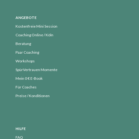
Anmelden
Eintrags-Feed
ANGEBOTE
Kommentar-Feed
Kostenfreie Mini Session
WordPress.org
Coaching Online / Köln
Beratung
Paar Coaching
Workshops
SpürVertrauen Momente
Mein 0 € E-Book
Für Coaches
Preise / Konditionen
HILFE
FAQ