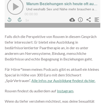
August 2026
Juli 2026
Juni 2026
Mai 2026
Falls dich die Perspektive von Rouven in diesem Gespräch
April 2026
tiefer interessiert: Er bietet eine Ausbildung in
März 2026
bedürfnisorientierter Paartherapie an, in der es unter
Februar 2026
anderem um Nervensysteme, Bindung, menschliche
Bedürfnisse und echte Begegnung in Beziehungen geht.
Januar 2026
Dezember 2025
Für Hörer*innen meines Podcasts gibt es aktuell ein kleines
November 2025
Special in Höhe von 300 Euro mit dem Stichwort
Oktober 2025
„SpürVertrauen“.
Alle Infos zur Ausbildung findest du hier.
September 2025
Rouven findest du außerdem auf
Instagram
.
August 2025
Juli 2025
Wenn du tiefer verstehen möchtest, was deine Sexualität