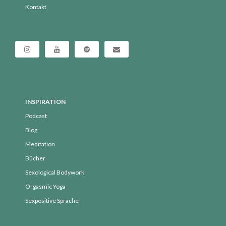
Kontakt
Kurse
NEU
Orgasmic Yoga
Podcast
Selbsterfahrung
Sexological Bodywork
Sexualität
INSPIRATION
Sexualität und Nervensystem
Podcast
SpürÜbungen Deep Dive
Blog
Meditation
Termine
Bücher
Termine vergangen
Sexological Bodywork
über mich
Orgasmic Yoga
Uncategorized
Sexpositive Sprache