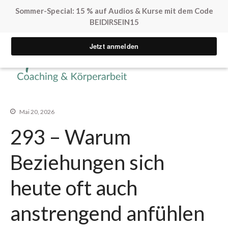
Sommer-Special: 15 % auf Audios & Kurse mit dem Code
BEIDIRSEIN15
Yvonne Peglow Sexual Life
SpürVertrauen
Coaching
Kostenfreie Angebote
Mai 20, 2026
Sex. Blockaden finden
293 – Warum
Inner Flow Audio
Solo*Sex Impulse
Beziehungen sich
Human Design & Sex
Mini Sexleben Test
heute oft auch
Vorgespräch
anstrengend anfühlen
Podcast
Audios & Kurse