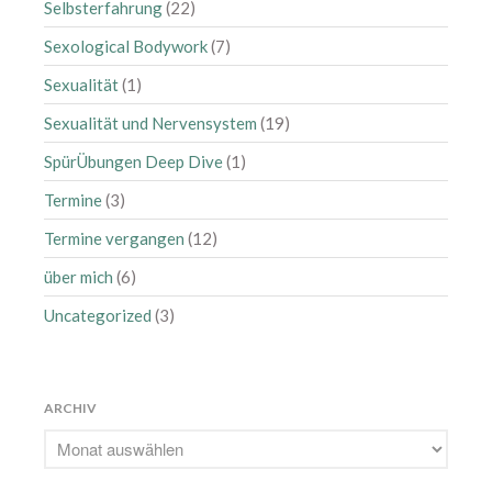
Selbsterfahrung
(22)
Juli 2018
Juni 2018
Sexological Bodywork
(7)
Mai 2018
Sexualität
(1)
April 2018
Sexualität und Nervensystem
(19)
März 2018
SpürÜbungen Deep Dive
(1)
Februar 2018
Termine
(3)
Januar 2018
Dezember 2017
Termine vergangen
(12)
November 2017
über mich
(6)
Oktober 2017
Uncategorized
(3)
September 2017
August 2017
Juli 2017
ARCHIV
Juni 2017
Mai 2017