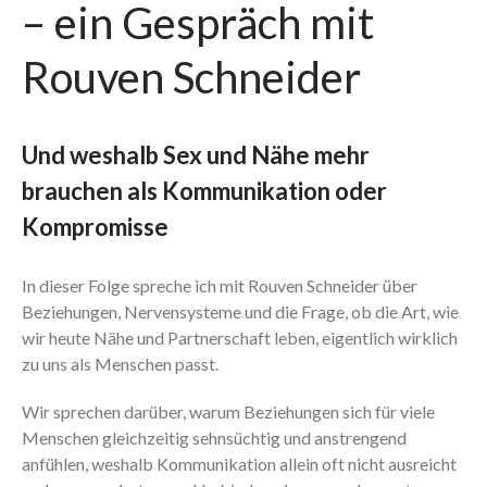
– ein Gespräch mit
Arrival Einstieg
Berührung spüren
Rouven Schneider
Edging erleben
Paar Begegnung
1:1 Begleitung
Und weshalb Sex und Nähe mehr
Übersicht
brauchen als Kommunikation oder
Proven Expert
Kompromisse
Weitere Kundenstimmen
Konditionen
In dieser Folge spreche ich mit Rouven Schneider über
Über mich
Beziehungen, Nervensysteme und die Frage, ob die Art, wie
wir heute Nähe und Partnerschaft leben, eigentlich wirklich
zu uns als Menschen passt.
Dein Bereich
Wir sprechen darüber, warum Beziehungen sich für viele
Menschen gleichzeitig sehnsüchtig und anstrengend
anfühlen, weshalb Kommunikation allein oft nicht ausreicht