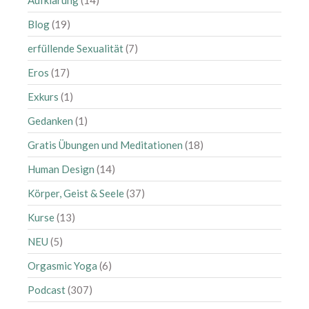
Aufklärung
(14)
Oktober 2019
Blog
(19)
September 2019
erfüllende Sexualität
(7)
August 2019
Juli 2019
Eros
(17)
Juni 2019
Exkurs
(1)
Mai 2019
Gedanken
(1)
April 2019
Gratis Übungen und Meditationen
(18)
März 2019
Human Design
(14)
Februar 2019
Januar 2019
Körper, Geist & Seele
(37)
Dezember 2018
Kurse
(13)
November 2018
NEU
(5)
Oktober 2018
Orgasmic Yoga
(6)
September 2018
Podcast
(307)
August 2018