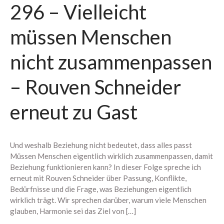
296 – Vielleicht
August 2026
müssen Menschen
Juli 2026
nicht zusammenpassen
Juni 2026
Mai 2026
– Rouven Schneider
April 2026
März 2026
erneut zu Gast
Februar 2026
Januar 2026
Dezember 2025
Und weshalb Beziehung nicht bedeutet, dass alles passt
Müssen Menschen eigentlich wirklich zusammenpassen, damit
November 2025
Beziehung funktionieren kann? In dieser Folge spreche ich
Oktober 2025
erneut mit Rouven Schneider über Passung, Konflikte,
September 2025
Bedürfnisse und die Frage, was Beziehungen eigentlich
wirklich trägt. Wir sprechen darüber, warum viele Menschen
August 2025
glauben, Harmonie sei das Ziel von […]
Juli 2025