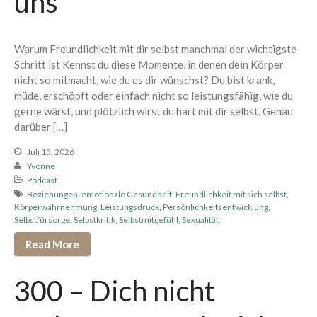
uns
Arrival Einstieg
Berührung spüren
Warum Freundlichkeit mit dir selbst manchmal der wichtigste
Edging erleben
Schritt ist Kennst du diese Momente, in denen dein Körper
Paar Begegnung
nicht so mitmacht, wie du es dir wünschst? Du bist krank,
müde, erschöpft oder einfach nicht so leistungsfähig, wie du
1:1 Begleitung
gerne wärst, und plötzlich wirst du hart mit dir selbst. Genau
Übersicht
darüber […]
Proven Expert
Juli 15, 2026
Weitere Kundenstimmen
Yvonne
Konditionen
Podcast
Beziehungen
,
emotionale Gesundheit
,
Freundlichkeit mit sich selbst
,
Über mich
Körperwahrnehmung
,
Leistungsdruck
,
Persönlichkeitsentwicklung
,
Selbstfürsorge
,
Selbstkritik
,
Selbstmitgefühl
,
Sexualität
Read More
Dein Bereich
300 – Dich nicht