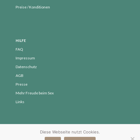
Preise / Konditionen
HILFE
FAQ
Impressum
Datenschutz
AGB
Presse
Mehr Freude beim Sex
Links
Diese Webseite nutzt Cookies.
© 2017 - 2026 Yvonne Peglow - SpürVertrauen