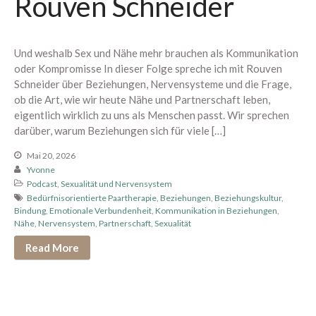
Rouven Schneider
Januar 2024
November 2023
Oktober 2023
Und weshalb Sex und Nähe mehr brauchen als Kommunikation
oder Kompromisse In dieser Folge spreche ich mit Rouven
August 2023
Schneider über Beziehungen, Nervensysteme und die Frage,
Juli 2023
ob die Art, wie wir heute Nähe und Partnerschaft leben,
Juni 2023
eigentlich wirklich zu uns als Menschen passt. Wir sprechen
darüber, warum Beziehungen sich für viele […]
Mai 2023
April 2023
Mai 20, 2026
Yvonne
März 2023
Podcast
,
Sexualität und Nervensystem
Februar 2023
Bedürfnisorientierte Paartherapie
,
Beziehungen
,
Beziehungskultur
,
Bindung
,
Emotionale Verbundenheit
,
Kommunikation in Beziehungen
,
Januar 2023
Nähe
,
Nervensystem
,
Partnerschaft
,
Sexualität
Dezember 2022
Read More
Oktober 2022
September 2022
Juli 2022