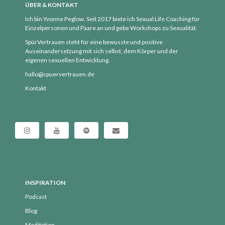
ÜBER & KONTAKT
Kurse
Ich bin Yvonne Peglow. Seit 2017 biete ich Sexual Life Coaching für
NEU
Einzelpersonen und Paare an und gebe Workshops zu Sexualität.
Orgasmic Yoga
SpürVertrauen steht für eine bewusste und positive
Auseinandersetzung mit sich selbst, dem Körper und der
Podcast
eigenen sexuellen Entwicklung.
Selbsterfahrung
hallo@spuervertrauen.de
Sexological Bodywork
Kontakt
Sexualität
Sexualität und Nervensystem
SpürÜbungen Deep Dive
Termine
Termine vergangen
über mich
INSPIRATION
Uncategorized
Podcast
Blog
Meditation