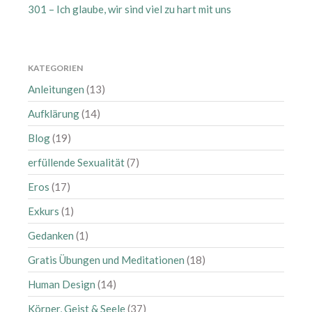
301 – Ich glaube, wir sind viel zu hart mit uns
Oktober 2019
September 2019
August 2019
KATEGORIEN
Juli 2019
Anleitungen
(13)
Juni 2019
Aufklärung
(14)
Mai 2019
April 2019
Blog
(19)
März 2019
erfüllende Sexualität
(7)
Februar 2019
Eros
(17)
Januar 2019
Exkurs
(1)
Dezember 2018
Gedanken
(1)
November 2018
Oktober 2018
Gratis Übungen und Meditationen
(18)
September 2018
Human Design
(14)
August 2018
Körper, Geist & Seele
(37)