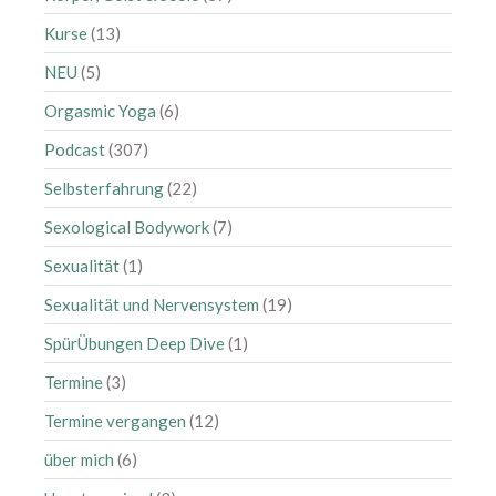
Juli 2018
Kurse
(13)
Juni 2018
NEU
(5)
Mai 2018
Orgasmic Yoga
(6)
April 2018
März 2018
Podcast
(307)
Februar 2018
Selbsterfahrung
(22)
Januar 2018
Sexological Bodywork
(7)
Dezember 2017
Sexualität
(1)
November 2017
Sexualität und Nervensystem
(19)
Oktober 2017
September 2017
SpürÜbungen Deep Dive
(1)
August 2017
Termine
(3)
Juli 2017
Termine vergangen
(12)
Juni 2017
über mich
(6)
Mai 2017