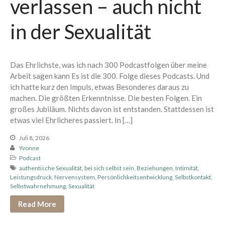
verlassen – auch nicht
in der Sexualität
Neu hier? Starte mit diesen
Das Ehrlichste, was ich nach 300 Podcastfolgen über meine
Podcastfolgen
Arbeit sagen kann Es ist die 300. Folge dieses Podcasts. Und
304 – Zusammen zum
ich hatte kurz den Impuls, etwas Besonderes daraus zu
Höhepunkt kommen
machen. Die größten Erkenntnisse. Die besten Folgen. Ein
großes Jubiläum. Nichts davon ist entstanden. Stattdessen ist
303 – Warum Erwartungen beim
etwas viel Ehrlicheres passiert. In […]
Sex so viel kaputt machen
302 – 11 Dinge, die alle über
Juli 8, 2026
den Orgasmus wissen sollten
Yvonne
Podcast
301 – Ich glaube, wir sind viel zu
authentische Sexualität
,
bei sich selbst sein
,
Beziehungen
,
Intimität
,
hart mit uns
Leistungsdruck
,
Nervensystem
,
Persönlichkeitsentwicklung
,
Selbstkontakt
,
Selbstwahrnehmung
,
Sexualität
Read More