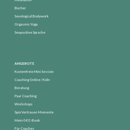
Anmelden
Bücher
Eintrags-Feed
Sexological Bodywork
Kommentar-Feed
Orgasmic Yoga
Sexpositive Sprache
WordPress.org
ANGEBOTE
Kostenfreie Mini Session
Coaching Online / Köln
Beratung
Paar Coaching
Workshops
SpürVertrauen Momente
Mein 0 € E-Book
Für Coaches