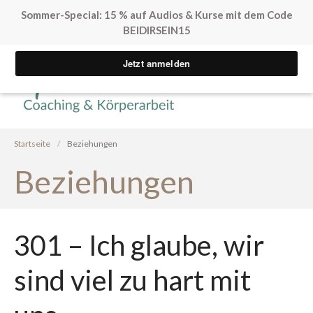
Sommer-Special: 15 % auf Audios & Kurse mit dem Code
BEIDIRSEIN15
Yvonne Peglow Sexual Life
SpürVertrauen
Coaching
Kostenfreie Angebote
Startseite
/
Beziehungen
Sex. Blockaden finden
Beziehungen
Inner Flow Audio
Solo*Sex Impulse
Human Design & Sex
301 – Ich glaube, wir
Mini Sexleben Test
Vorgespräch
sind viel zu hart mit
Podcast
Audios & Kurse