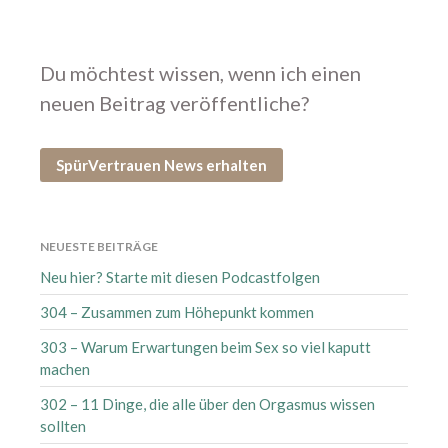
Januar 2021
Dezember 2020
Du möchtest wissen, wenn ich einen
November 2020
neuen Beitrag veröffentliche?
Oktober 2020
September 2020
SpürVertrauen News erhalten
August 2020
Juli 2020
Juni 2020
NEUESTE BEITRÄGE
Mai 2020
Neu hier? Starte mit diesen Podcastfolgen
April 2020
304 – Zusammen zum Höhepunkt kommen
März 2020
303 – Warum Erwartungen beim Sex so viel kaputt
Februar 2020
machen
Januar 2020
302 – 11 Dinge, die alle über den Orgasmus wissen
Dezember 2019
sollten
November 2019