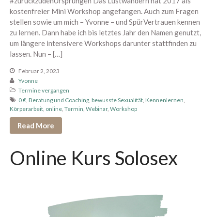
#zurückzudenUrsprüngen Das Lustwandern hat 2017 als
Mai 2021
kostenfreier Mini Workshop angefangen. Auch zum Fragen
April 2021
stellen sowie um mich – Yvonne – und SpürVertrauen kennen
zu lernen. Dann habe ich bis letztes Jahr den Namen genutzt,
März 2021
um längere intensivere Workshops darunter stattfinden zu
Februar 2021
lassen. Nun – […]
Januar 2021
Februar 2, 2023
Dezember 2020
Yvonne
Termine vergangen
November 2020
0 €
,
Beratung und Coaching
,
bewusste Sexualität
,
Kennenlernen
,
Oktober 2020
Körperarbeit
,
online
,
Termin
,
Webinar
,
Workshop
September 2020
Read More
August 2020
Juli 2020
Online Kurs Solosex
Juni 2020
Mai 2020
April 2020
März 2020