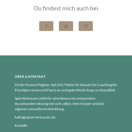
Du findest mich auch bei
ÜBER & KONTAKT
Ich bin Yvonne Peglow. Seit 2017 biete ich Sexual Life Coaching für
Einzelpersonen und Paare an und gebe Workshops zu Sexualität.
SpürVertrauen steht für eine bewusste und positive
Auseinandersetzung mit sich selbst, dem Körper und der
eigenen sexuellen Entwicklung.
hallo@spuervertrauen.de
Kontakt