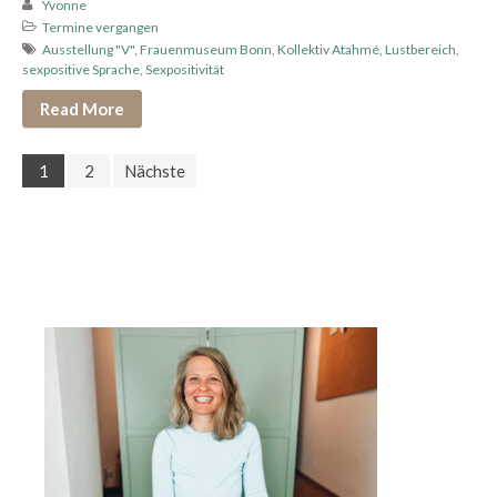
Yvonne
Termine vergangen
Ausstellung "V"
,
Frauenmuseum Bonn
,
Kollektiv Atahmé
,
Lustbereich
,
sexpositive Sprache
,
Sexpositivität
Read More
1
2
Nächste