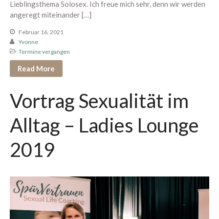
Lieblingsthema Solosex. Ich freue mich sehr, denn wir werden
Juli 2017
angeregt miteinander […]
Juni 2017
Februar 16, 2021
Mai 2017
Yvonne
Termine vergangen
April 2017
Read More
März 2017
Februar 2017
Vortrag Sexualität im
Alltag – Ladies Lounge
Anleitungen
2019
Aufklärung
Blog
erfüllende Sexualität
Eros
Exkurs
Gedanken