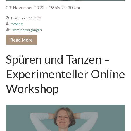
Oktober 2025
23. November 2023 – 19 bis 21:30 Uhr
September 2025
August 2025
November 11, 2023
Yvonne
Juli 2025
Termine vergangen
Juni 2025
Read More
Mai 2025
April 2025
Spüren und Tanzen –
März 2025
Experimenteller Online
Februar 2025
Januar 2025
Workshop
Dezember 2024
September 2024
August 2024
Juli 2024
Juni 2024
Mai 2024