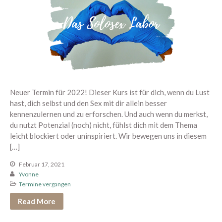
Februar 2020
Januar 2020
Dezember 2019
November 2019
Oktober 2019
September 2019
August 2019
Neuer Termin für 2022! Dieser Kurs ist für dich, wenn du Lust
hast, dich selbst und den Sex mit dir allein besser
Juli 2019
kennenzulernen und zu erforschen. Und auch wenn du merkst,
Juni 2019
du nutzt Potenzial (noch) nicht, fühlst dich mit dem Thema
Mai 2019
leicht blockiert oder uninspiriert. Wir bewegen uns in diesem
[…]
April 2019
März 2019
Februar 17, 2021
Yvonne
Februar 2019
Termine vergangen
Januar 2019
Read More
Dezember 2018