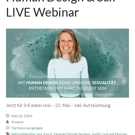
LIVE Webinar
Dein Bereich
Neu hier? Starte mit diesen
Podcastfolgen
304 – Zusammen zum
Höhepunkt kommen
303 – Warum Erwartungen beim
Sex so viel kaputt machen
Jetzt für 0 € dabei sein – 22. Mai – inkl. Aufzeichnung
302 – 11 Dinge, die alle über
Mai 16, 2024
den Orgasmus wissen sollten
Yvonne
Termine vergangen
301 – Ich glaube, wir sind viel zu
befriedigender Sex
,
Frust
,
Human Design System
,
mehr Lust mit Human
hart mit uns