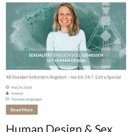
Mini Sexleben Test
Vorgespräch
Podcast
Audios & Kurse
Arrival Einstieg
Berührung spüren
Edging erleben
Paar Begegnung
1:1 Begleitung
48 Stunden Selbstlern Angebot – nur bis 14.7. Extra Special
Übersicht
Mai 24, 2024
Proven Expert
Yvonne
Weitere Kundenstimmen
Termine vergangen
Konditionen
Read More
Über mich
Human Design & Sex