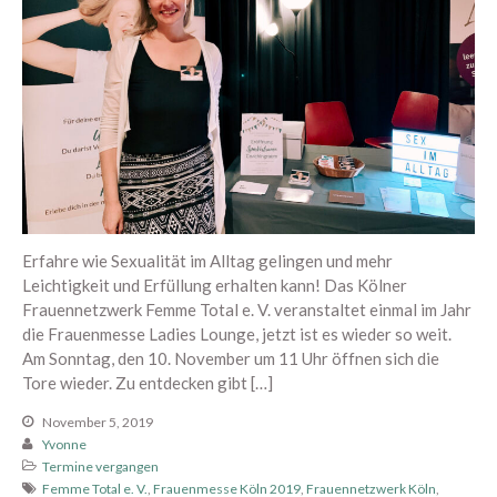
Gratis Übungen und
Meditationen
Human Design
Körper, Geist & Seele
Kurse
NEU
Orgasmic Yoga
Podcast
Erfahre wie Sexualität im Alltag gelingen und mehr
Selbsterfahrung
Leichtigkeit und Erfüllung erhalten kann! Das Kölner
Frauennetzwerk Femme Total e. V. veranstaltet einmal im Jahr
Sexological Bodywork
die Frauenmesse Ladies Lounge, jetzt ist es wieder so weit.
Sexualität
Am Sonntag, den 10. November um 11 Uhr öffnen sich die
Sexualität und Nervensystem
Tore wieder. Zu entdecken gibt […]
SpürÜbungen Deep Dive
November 5, 2019
Termine
Yvonne
Termine vergangen
Termine vergangen
Femme Total e. V.
,
Frauenmesse Köln 2019
,
Frauennetzwerk Köln
,