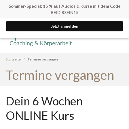
Sommer-Special: 15 % auf Audios & Kurse mit dem Code
BEIDIRSEIN15
Yvonne Peglow Sexual Life
SpürVertrauen
Coaching
Startseite
/
Termine vergangen
Termine vergangen
Kostenfreie Angebote
Dein 6 Wochen
Sex. Blockaden finden
Inner Flow Audio
ONLINE Kurs
Solo*Sex Impulse
Human Design & Sex