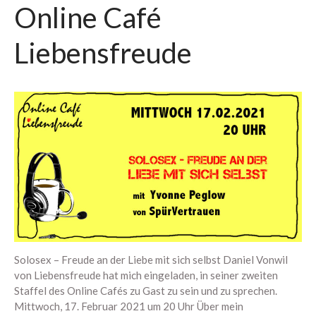
November 2018
Online Café
Oktober 2018
Liebensfreude
September 2018
August 2018
Juli 2018
Juni 2018
Mai 2018
April 2018
März 2018
Februar 2018
Januar 2018
Dezember 2017
November 2017
Solosex – Freude an der Liebe mit sich selbst Daniel Vonwil
Oktober 2017
von Liebensfreude hat mich eingeladen, in seiner zweiten
Staffel des Online Cafés zu Gast zu sein und zu sprechen.
September 2017
Mittwoch, 17. Februar 2021 um 20 Uhr Über mein
August 2017