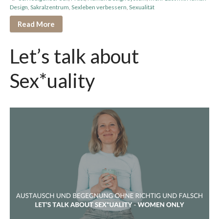
Design
,
Sakralzentrum
,
Sexleben verbessern
,
Sexualität
Read More
Let’s talk about
Sex*uality
August 2026
Juli 2026
Juni 2026
Mai 2026
April 2026
März 2026
Februar 2026
Januar 2026
Dezember 2025
November 2025