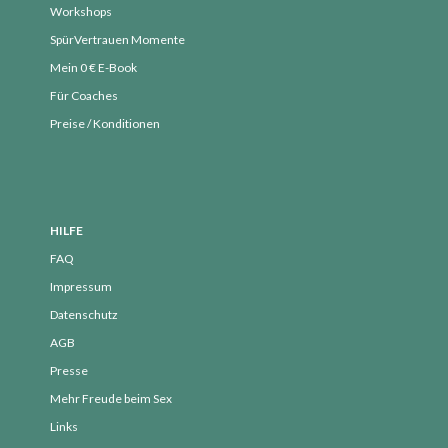
Workshops
Anmelden
SpürVertrauen Momente
Eintrags-Feed
Mein 0 € E-Book
Kommentar-Feed
Für Coaches
WordPress.org
Preise / Konditionen
HILFE
FAQ
Impressum
Datenschutz
AGB
Presse
Mehr Freude beim Sex
Links