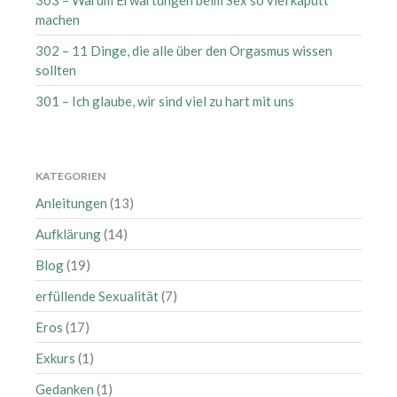
303 – Warum Erwartungen beim Sex so viel kaputt
Januar 2021
machen
Dezember 2020
302 – 11 Dinge, die alle über den Orgasmus wissen
November 2020
sollten
Oktober 2020
301 – Ich glaube, wir sind viel zu hart mit uns
September 2020
August 2020
Juli 2020
KATEGORIEN
Juni 2020
Anleitungen
(13)
Mai 2020
Aufklärung
(14)
April 2020
Blog
(19)
März 2020
erfüllende Sexualität
(7)
Februar 2020
Eros
(17)
Januar 2020
Dezember 2019
Exkurs
(1)
November 2019
Gedanken
(1)