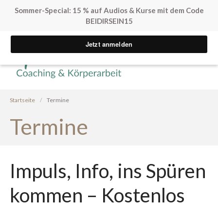
Sommer-Special: 15 % auf Audios & Kurse mit dem Code
BEIDIRSEIN15
Yvonne Peglow Sexual Life
SpürVertrauen
Coaching
Kostenfreie Angebote
Startseite
/
Termine
Sex. Blockaden finden
Termine
Inner Flow Audio
Solo*Sex Impulse
Human Design & Sex
Impuls, Info, ins Spüren
Mini Sexleben Test
Vorgespräch
kommen – Kostenlos
Podcast
Audios & Kurse