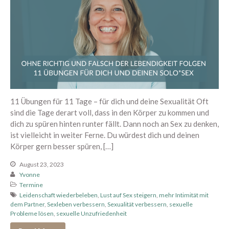
Juni 2025
Mai 2025
April 2025
März 2025
Februar 2025
Januar 2025
Dezember 2024
11 Übungen für 11 Tage – für dich und deine Sexualität Oft
September 2024
sind die Tage derart voll, dass in den Körper zu kommen und
August 2024
dich zu spüren hinten runter fällt. Dann noch an Sex zu denken,
ist vielleicht in weiter Ferne. Du würdest dich und deinen
Juli 2024
Körper gern besser spüren, […]
Juni 2024
August 23, 2023
Mai 2024
Yvonne
April 2024
Termine
Leidenschaft wiederbeleben
,
Lust auf Sex steigern
,
mehr Intimität mit
März 2024
dem Partner
,
Sexleben verbessern
,
Sexualität verbessern
,
sexuelle
Februar 2024
Probleme lösen
,
sexuelle Unzufriedenheit
Januar 2024