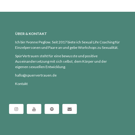
März 2017
Februar 2017
ÜBER & KONTAKT
Ich bin Yvonne Peglow. Seit 2017 biete ich Sexual Life Coaching für
Anleitungen
Einzelpersonen und Paare an und gebe Workshops zu Sexualität.
Aufklärung
SpürVertrauen steht für eine bewusste und positive
Auseinandersetzung mit sich selbst, dem Körper und der
Blog
eigenen sexuellen Entwicklung.
erfüllende Sexualität
hallo@spuervertrauen.de
Eros
Kontakt
Exkurs
Gedanken
Gratis Übungen und
Meditationen
Human Design
Körper, Geist & Seele