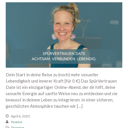
Arrival Einstieg
Berührung spüren
Edging erleben
Paar Begegnung
1:1 Begleitung
Übersicht
Proven Expert
Weitere Kundenstimmen
Konditionen
Dein Start in deine Reise zu (noch) mehr sexueller
Über mich
Lebendigkeit und innerer Kraft [für 0 €] Das SpürVertrauen
Date ist ein einzigartiger Online-Abend, der dir hilft, deine
sexuelle Energie auf sanfte Weise neu zu entdecken und sie
bewusst in deinem Leben zu integrieren. In einer sicheren,
Dein Bereich
geschützten Atmosphäre tauchen wir […]
April 6, 2025
Yvonne
Termine