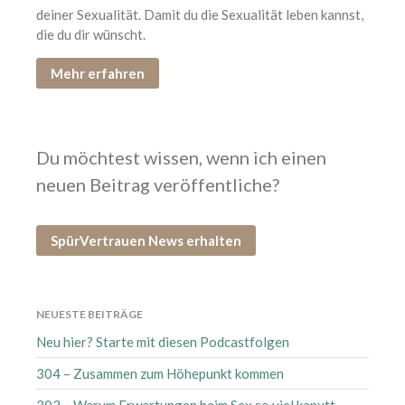
deiner Sexualität. Damit du die Sexualität leben kannst,
Mai 2022
die du dir wünscht.
April 2022
Mehr erfahren
März 2022
Februar 2022
Januar 2022
Dezember 2021
Du möchtest wissen, wenn ich einen
November 2021
neuen Beitrag veröffentliche?
Oktober 2021
August 2021
SpürVertrauen News erhalten
Juli 2021
Juni 2021
Mai 2021
NEUESTE BEITRÄGE
April 2021
Neu hier? Starte mit diesen Podcastfolgen
März 2021
304 – Zusammen zum Höhepunkt kommen
Februar 2021