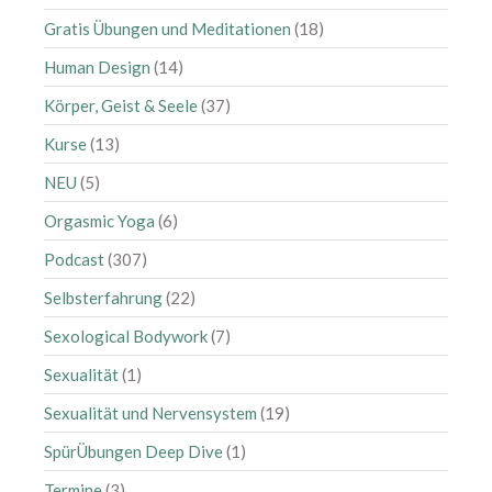
Oktober 2019
Gratis Übungen und Meditationen
(18)
September 2019
Human Design
(14)
August 2019
Körper, Geist & Seele
(37)
Juli 2019
Juni 2019
Kurse
(13)
Mai 2019
NEU
(5)
April 2019
Orgasmic Yoga
(6)
März 2019
Podcast
(307)
Februar 2019
Selbsterfahrung
(22)
Januar 2019
Dezember 2018
Sexological Bodywork
(7)
November 2018
Sexualität
(1)
Oktober 2018
Sexualität und Nervensystem
(19)
September 2018
SpürÜbungen Deep Dive
(1)
August 2018
Termine
(3)