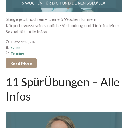
August 2026
Steige jetzt noch ein – Deine 5 Wochen für mehr
Juli 2026
Körperbewusstsein, sinnliche Verbindung und Tiefe in deiner
Juni 2026
Sexualität. Alle Infos
Mai 2026
Oktober 26, 2023
April 2026
Yvonne
Termine
März 2026
Februar 2026
Read More
Januar 2026
11 SpürÜbungen – Alle
Dezember 2025
November 2025
Infos
Oktober 2025
September 2025
August 2025
Juli 2025