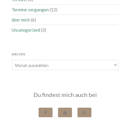
Juli 2018
Termine vergangen
(12)
Juni 2018
Mai 2018
über mich
(6)
April 2018
Uncategorized
(3)
März 2018
Februar 2018
Januar 2018
ARCHIV
Dezember 2017
November 2017
Oktober 2017
September 2017
Du findest mich auch bei
August 2017
Juli 2017
Juni 2017
Mai 2017
April 2017