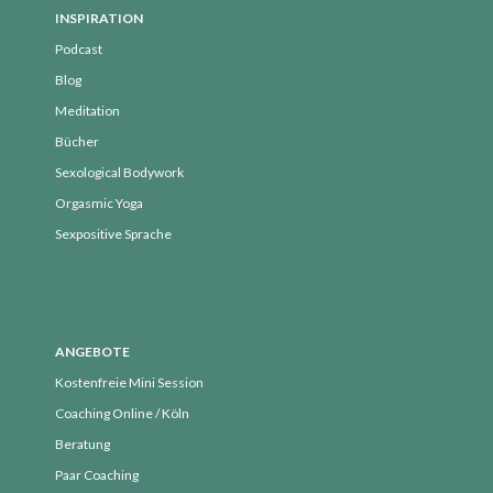
Kurse
INSPIRATION
Podcast
NEU
Blog
Orgasmic Yoga
Meditation
Podcast
Bücher
Selbsterfahrung
Sexological Bodywork
Sexological Bodywork
Orgasmic Yoga
Sexualität
Sexpositive Sprache
Sexualität und Nervensystem
SpürÜbungen Deep Dive
Termine
Termine vergangen
ANGEBOTE
über mich
Kostenfreie Mini Session
Uncategorized
Coaching Online / Köln
Beratung
Paar Coaching