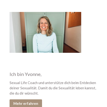
August 2026
Juli 2026
Juni 2026
Mai 2026
April 2026
März 2026
Februar 2026
Januar 2026
Dezember 2025
November 2025
Ich bin Yvonne,
Oktober 2025
September 2025
Sexual Life Coach und unterstütze dich beim Entdecken
deiner Sexualität. Damit du die Sexualität leben kannst,
August 2025
die du dir wünscht.
Juli 2025
Juni 2025
Mehr erfahren