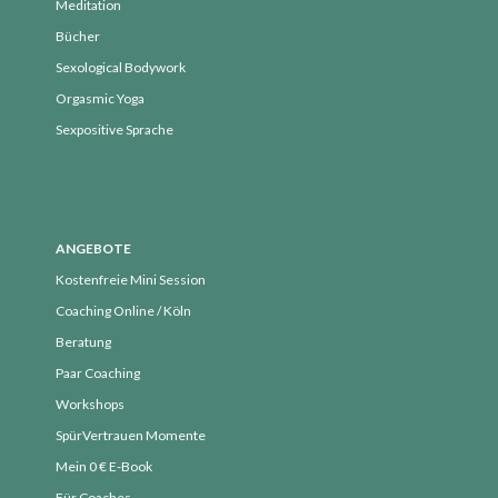
Meditation
Juni 2018
Bücher
Mai 2018
Sexological Bodywork
April 2018
Orgasmic Yoga
März 2018
Sexpositive Sprache
Februar 2018
Januar 2018
Dezember 2017
November 2017
ANGEBOTE
Oktober 2017
Kostenfreie Mini Session
September 2017
Coaching Online / Köln
August 2017
Beratung
Juli 2017
Paar Coaching
Juni 2017
Workshops
Mai 2017
SpürVertrauen Momente
Mein 0 € E-Book
April 2017
Für Coaches