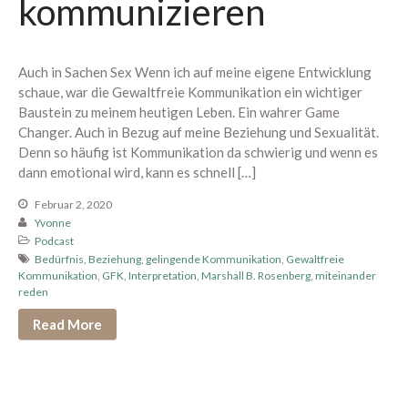
kommunizieren
Auch in Sachen Sex Wenn ich auf meine eigene Entwicklung
Neu hier? Starte mit diesen
schaue, war die Gewaltfreie Kommunikation ein wichtiger
Podcastfolgen
Baustein zu meinem heutigen Leben. Ein wahrer Game
304 – Zusammen zum
Changer. Auch in Bezug auf meine Beziehung und Sexualität.
Höhepunkt kommen
Denn so häufig ist Kommunikation da schwierig und wenn es
303 – Warum Erwartungen beim
dann emotional wird, kann es schnell […]
Sex so viel kaputt machen
Februar 2, 2020
302 – 11 Dinge, die alle über
Yvonne
den Orgasmus wissen sollten
Podcast
301 – Ich glaube, wir sind viel zu
Bedürfnis
,
Beziehung
,
gelingende Kommunikation
,
Gewaltfreie
Kommunikation
,
GFK
,
Interpretation
,
Marshall B. Rosenberg
,
miteinander
hart mit uns
reden
Read More