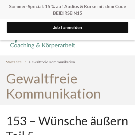
Sommer-Special: 15 % auf Audios & Kurse mit dem Code
BEIDIRSEIN15
Yvonne Peglow Sexual Life
SpürVertrauen
Coaching
Kostenfreie Angebote
Sex. Blockaden finden
Startseite
/
Gewaltfreie Kommunikation
Inner Flow Audio
Gewaltfreie
Solo*Sex Impulse
Human Design & Sex
Kommunikation
Mini Sexleben Test
Vorgespräch
Podcast
153 – Wünsche äußern
Audios & Kurse
Arrival Einstieg