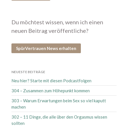
Mai 2025
April 2025
März 2025
Du möchtest wissen, wenn ich einen
Februar 2025
neuen Beitrag veröffentliche?
Januar 2025
Dezember 2024
SpürVertrauen News erhalten
September 2024
August 2024
Juli 2024
NEUESTE BEITRÄGE
Juni 2024
Neu hier? Starte mit diesen Podcastfolgen
Mai 2024
304 – Zusammen zum Höhepunkt kommen
April 2024
303 – Warum Erwartungen beim Sex so viel kaputt
März 2024
machen
Februar 2024
302 – 11 Dinge, die alle über den Orgasmus wissen
Januar 2024
sollten