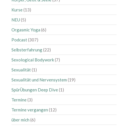
April 2022
Kurse
(13)
März 2022
NEU
(5)
Februar 2022
Orgasmic Yoga
(6)
Januar 2022
Podcast
(307)
Dezember 2021
Selbsterfahrung
(22)
November 2021
Oktober 2021
Sexological Bodywork
(7)
August 2021
Sexualität
(1)
Juli 2021
Sexualität und Nervensystem
(19)
Juni 2021
SpürÜbungen Deep Dive
(1)
Mai 2021
Termine
(3)
April 2021
März 2021
Termine vergangen
(12)
Februar 2021
über mich
(6)
Januar 2021