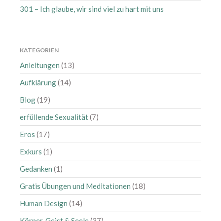
November 2023
301 – Ich glaube, wir sind viel zu hart mit uns
Oktober 2023
August 2023
Juli 2023
KATEGORIEN
Juni 2023
Anleitungen
(13)
Mai 2023
Aufklärung
(14)
April 2023
Blog
(19)
März 2023
erfüllende Sexualität
(7)
Februar 2023
Januar 2023
Eros
(17)
Dezember 2022
Exkurs
(1)
Oktober 2022
Gedanken
(1)
September 2022
Gratis Übungen und Meditationen
(18)
Juli 2022
Human Design
(14)
Juni 2022
Mai 2022
Körper, Geist & Seele
(37)