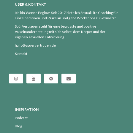
September 2019
ÜBER & KONTAKT
Ich bin Yvonne Peglow. Seit 2017 biete ich Sexual Life Coaching für
August 2019
Einzelpersonen und Paare an und gebe Workshops zu Sexualität.
Juli 2019
SpürVertrauen steht für eine bewusste und positive
Juni 2019
Auseinandersetzung mit sich selbst, dem Körper und der
eigenen sexuellen Entwicklung.
Mai 2019
hallo@spuervertrauen.de
April 2019
Kontakt
März 2019
Februar 2019
Januar 2019
Dezember 2018
November 2018
Oktober 2018
September 2018
INSPIRATION
August 2018
Podcast
Blog
Juli 2018