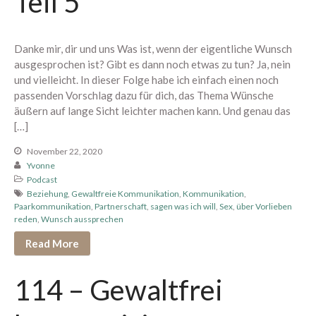
Teil 5
Berührung spüren
Edging erleben
Danke mir, dir und uns Was ist, wenn der eigentliche Wunsch
Paar Begegnung
ausgesprochen ist? Gibt es dann noch etwas zu tun? Ja, nein
1:1 Begleitung
und vielleicht. In dieser Folge habe ich einfach einen noch
Übersicht
passenden Vorschlag dazu für dich, das Thema Wünsche
äußern auf lange Sicht leichter machen kann. Und genau das
Proven Expert
[…]
Weitere Kundenstimmen
November 22, 2020
Konditionen
Yvonne
Über mich
Podcast
Beziehung
,
Gewaltfreie Kommunikation
,
Kommunikation
,
Paarkommunikation
,
Partnerschaft
,
sagen was ich will
,
Sex
,
über Vorlieben
reden
,
Wunsch aussprechen
Dein Bereich
Read More
114 – Gewaltfrei