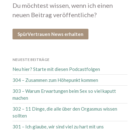
August 2026
Du möchtest wissen, wenn ich einen
Juli 2026
neuen Beitrag veröffentliche?
Juni 2026
Mai 2026
SpürVertrauen News erhalten
April 2026
März 2026
Februar 2026
NEUESTE BEITRÄGE
Januar 2026
Neu hier? Starte mit diesen Podcastfolgen
Dezember 2025
304 – Zusammen zum Höhepunkt kommen
November 2025
303 – Warum Erwartungen beim Sex so viel kaputt
Oktober 2025
machen
September 2025
302 – 11 Dinge, die alle über den Orgasmus wissen
August 2025
sollten
Juli 2025
301 – Ich glaube, wir sind viel zu hart mit uns
Juni 2025
Mai 2025