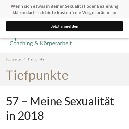
Wenn sich etwas in deiner Sexualität oder Beziehung
klären darf - ich biete kostenfreie Vorgespräche an
Yvonne Peglow Sexual Life
SpürVertrauen
Coaching
Kostenfreie Angebote
Sex. Blockaden finden
Startseite
/
Tiefpunkte
Inner Flow Audio
Tiefpunkte
Solo*Sex Impulse
Human Design & Sex
Mini Sexleben Test
Vorgespräch
57 – Meine Sexualität
Podcast
in 2018
Audios & Kurse
Arrival Einstieg