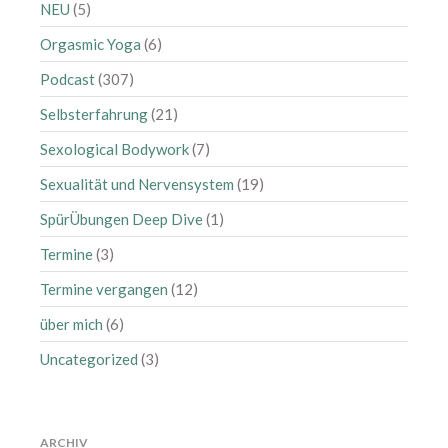
NEU
(5)
Oktober 2023
Orgasmic Yoga
(6)
August 2023
Podcast
(307)
Juli 2023
Juni 2023
Selbsterfahrung
(21)
Mai 2023
Sexological Bodywork
(7)
April 2023
Sexualität und Nervensystem
(19)
März 2023
SpürÜbungen Deep Dive
(1)
Februar 2023
Termine
(3)
Januar 2023
Dezember 2022
Termine vergangen
(12)
Oktober 2022
über mich
(6)
September 2022
Uncategorized
(3)
Juli 2022
Juni 2022
Mai 2022
ARCHIV