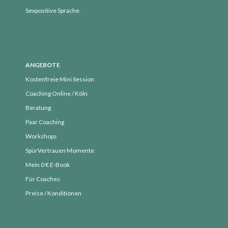
September 2019
Sexpositive Sprache
August 2019
Juli 2019
Juni 2019
Mai 2019
ANGEBOTE
April 2019
Kostenfreie Mini Session
März 2019
Coaching Online / Köln
Februar 2019
Beratung
Januar 2019
Paar Coaching
Dezember 2018
Workshops
November 2018
SpürVertrauen Momente
Mein 0 € E-Book
Oktober 2018
Für Coaches
September 2018
Preise / Konditionen
August 2018
Juli 2018
Juni 2018