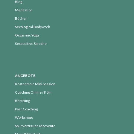
September 2019
Blog
August 2019
Meditation
Bücher
Juli 2019
Sexological Bodywork
Juni 2019
Orgasmic Yoga
Mai 2019
Sexpositive Sprache
April 2019
März 2019
Februar 2019
Januar 2019
ANGEBOTE
Dezember 2018
Kostenfreie Mini Session
November 2018
Coaching Online / Köln
Oktober 2018
Beratung
September 2018
Paar Coaching
August 2018
Workshops
Juli 2018
SpürVertrauen Momente
Juni 2018