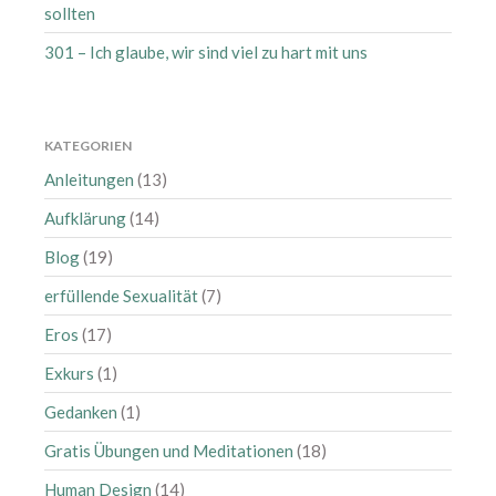
sollten
April 2025
301 – Ich glaube, wir sind viel zu hart mit uns
März 2025
Februar 2025
Januar 2025
KATEGORIEN
Dezember 2024
Anleitungen
(13)
September 2024
Aufklärung
(14)
August 2024
Blog
(19)
Juli 2024
Juni 2024
erfüllende Sexualität
(7)
Mai 2024
Eros
(17)
April 2024
Exkurs
(1)
März 2024
Gedanken
(1)
Februar 2024
Gratis Übungen und Meditationen
(18)
Januar 2024
Human Design
(14)
November 2023