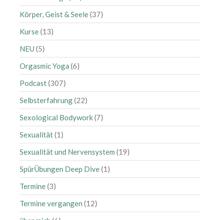
Oktober 2023
Körper, Geist & Seele
(37)
August 2023
Kurse
(13)
Juli 2023
NEU
(5)
Juni 2023
Orgasmic Yoga
(6)
Mai 2023
Podcast
(307)
April 2023
März 2023
Selbsterfahrung
(22)
Februar 2023
Sexological Bodywork
(7)
Januar 2023
Sexualität
(1)
Dezember 2022
Sexualität und Nervensystem
(19)
Oktober 2022
SpürÜbungen Deep Dive
(1)
September 2022
Juli 2022
Termine
(3)
Juni 2022
Termine vergangen
(12)
Mai 2022