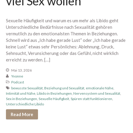
viel Sex wollen
Berührung spüren
Edging erleben
Paar Begegnung
Sexuelle Häufigkeit und warum es um mehr als Libido geht
Unterschiedliche Bedürfnisse nach Sexualität gehören
1:1 Begleitung
vermutlich zu den emotionalsten Themen in Beziehungen.
Übersicht
Schnell wird aus „Ich habe gerade Lust“ oder „Ich habe gerade
Proven Expert
keine Lust“ etwas sehr Persönliches: Ablehnung, Druck,
Sehnsucht, Verunsicherung oder das Gefühl, nicht wirklich
Weitere Kundenstimmen
erreicht zu werden. […]
Konditionen
Mai 13, 2026
Über mich
Yvonne
Podcast
bewusste Sexualität
,
Beziehung und Sexualität
,
emotionale Nähe
,
Intimität und Nähe
,
Libido in Beziehungen
,
Nervensystem und Sexualität
,
Dein Bereich
Sex in Beziehungen
,
Sexuelle Häufigkeit
,
Spüren statt funktionieren
,
Unterschiedliche Libido
Read More