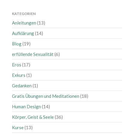
April 2025
KATEGORIEN
März 2025
Anleitungen
(13)
Februar 2025
Aufklärung
(14)
Januar 2025
Dezember 2024
Blog
(19)
September 2024
erfüllende Sexualität
(6)
August 2024
Eros
(17)
Juli 2024
Exkurs
(1)
Juni 2024
Gedanken
(1)
Mai 2024
Gratis Übungen und Meditationen
(18)
April 2024
März 2024
Human Design
(14)
Februar 2024
Körper, Geist & Seele
(36)
Januar 2024
Kurse
(13)
November 2023