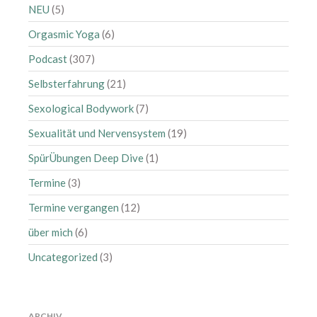
NEU
(5)
Oktober 2023
Orgasmic Yoga
(6)
August 2023
Juli 2023
Podcast
(307)
Juni 2023
Selbsterfahrung
(21)
Mai 2023
Sexological Bodywork
(7)
April 2023
Sexualität und Nervensystem
(19)
März 2023
SpürÜbungen Deep Dive
(1)
Februar 2023
Januar 2023
Termine
(3)
Dezember 2022
Termine vergangen
(12)
Oktober 2022
über mich
(6)
September 2022
Uncategorized
(3)
Juli 2022
Juni 2022
Mai 2022
ARCHIV