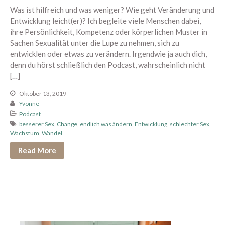
Berührung spüren
Was ist hilfreich und was weniger? Wie geht Veränderung und
Edging erleben
Entwicklung leicht(er)? Ich begleite viele Menschen dabei,
Paar Begegnung
ihre Persönlichkeit, Kompetenz oder körperlichen Muster in
Sachen Sexualität unter die Lupe zu nehmen, sich zu
1:1 Begleitung
entwicklen oder etwas zu verändern. Irgendwie ja auch dich,
Übersicht
denn du hörst schließlich den Podcast, wahrscheinlich nicht
Proven Expert
[…]
Weitere Kundenstimmen
Oktober 13, 2019
Yvonne
Konditionen
Podcast
Über mich
besserer Sex
,
Change
,
endlich was ändern
,
Entwicklung
,
schlechter Sex
,
Wachstum
,
Wandel
Read More
Dein Bereich