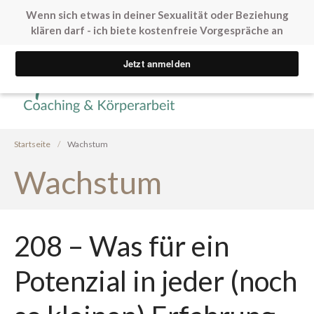
Wenn sich etwas in deiner Sexualität oder Beziehung
klären darf - ich biete kostenfreie Vorgespräche an
Yvonne Peglow Sexual Life
SpürVertrauen
Coaching
Kostenfreie Angebote
Startseite
/
Wachstum
Sex. Blockaden finden
Wachstum
Inner Flow Audio
Solo*Sex Impulse
Human Design & Sex
208 – Was für ein
Mini Sexleben Test
Vorgespräch
Potenzial in jeder (noch
Podcast
Audios & Kurse