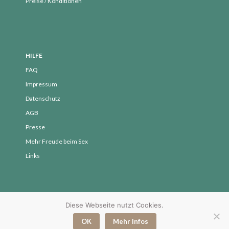
Preise / Konditionen
Eintrags-Feed
Kommentar-Feed
WordPress.org
HILFE
FAQ
Impressum
Datenschutz
AGB
Presse
Mehr Freude beim Sex
Links
Diese Webseite nutzt Cookies.
© 2017 - 2024 Yvonne Peglow - SpürVertrauen
OK
Mehr Infos