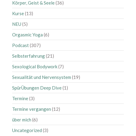
Oktober 2019
Körper, Geist & Seele
(36)
September 2019
Kurse
(13)
August 2019
NEU
(5)
Juli 2019
Orgasmic Yoga
(6)
Juni 2019
Podcast
(307)
Mai 2019
Selbsterfahrung
(21)
April 2019
März 2019
Sexological Bodywork
(7)
Februar 2019
Sexualität und Nervensystem
(19)
Januar 2019
SpürÜbungen Deep Dive
(1)
Dezember 2018
Termine
(3)
November 2018
Termine vergangen
(12)
Oktober 2018
September 2018
über mich
(6)
August 2018
Uncategorized
(3)