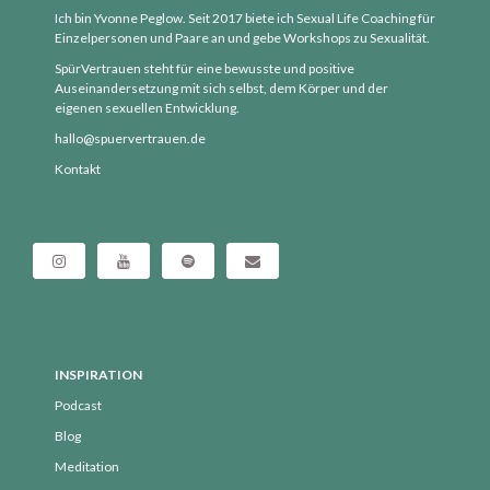
Ich bin Yvonne Peglow. Seit 2017 biete ich Sexual Life Coaching für
März 2017
Einzelpersonen und Paare an und gebe Workshops zu Sexualität.
Februar 2017
SpürVertrauen steht für eine bewusste und positive
Auseinandersetzung mit sich selbst, dem Körper und der
eigenen sexuellen Entwicklung.
hallo@spuervertrauen.de
Anleitungen
Kontakt
Aufklärung
Blog
erfüllende Sexualität
Eros
Exkurs
Gedanken
INSPIRATION
Gratis Übungen und
Podcast
Meditationen
Blog
Human Design
Meditation
Körper, Geist & Seele