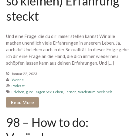
so kleinen) Erfahrung
Arrival Einstieg
Berührung spüren
steckt
Edging erleben
Paar Begegnung
Und eine Frage, die du dir immer stellen kannst Wir alle
1:1 Begleitung
machen unendlich viele Erfahrungen in unserem Leben. Ja,
Übersicht
auch du! Und eben auch in der Sexualität. In dieser Folge gebe
ich dir eine Frage an die Hand, die dich immer wieder neu
Proven Expert
schöpfen lassen kann aus deinen Erfahrungen. Und […]
Weitere Kundenstimmen
Januar 22, 2023
Konditionen
Yvonne
Über mich
Podcast
Erleben
,
gute Fragen Sex
,
Leben
,
Lernen
,
Wachstum
,
Weisheit
Read More
Dein Bereich
98 – How to do: