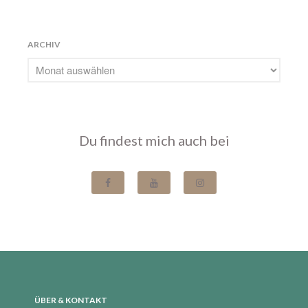
Juli 2018
Juni 2018
Mai 2018
ARCHIV
April 2018
März 2018
Februar 2018
Januar 2018
Du findest mich auch bei
Dezember 2017
November 2017
Oktober 2017
September 2017
August 2017
Juli 2017
Juni 2017
Mai 2017
ÜBER & KONTAKT
April 2017